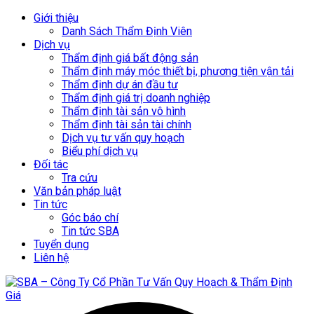
Giới thiệu
Danh Sách Thẩm Định Viên
Dịch vụ
Thẩm định giá bất động sản
Thẩm định máy móc thiết bị, phương tiện vận tải
Thẩm định dự án đầu tư
Thẩm định giá trị doanh nghiệp
Thẩm định tài sản vô hình
Thẩm định tài sản tài chính
Dịch vụ tư vấn quy hoạch
Biểu phí dịch vụ
Đối tác
Tra cứu
Văn bản pháp luật
Tin tức
Góc báo chí
Tin tức SBA
Tuyển dụng
Liên hệ