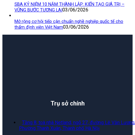
SBA KỶ NIỆM 10 NĂM THÀNH LẬP: KIẾN TẠO GIÁ TRỊ –
03/06/2026
VỮNG BƯỚC TƯƠNG LAI
Mở rộng cơ hội tiếp cận chuẩn nghề nghiệp quốc tế cho
03/06/2026
thẩm định viên Việt Nam
Trụ sở chính
Tầng 8, toà nhà Netland, ngõ 27, đường Lê Văn Lương
Phường Thanh Xuân, Thành phố Hà Nội