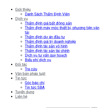
Giới thiệu
Danh Sách Thẩm Định Viên
Dịch vụ
Thẩm định giá bất động sản
Thẩm định máy móc thiết bị, phương tiện vận
tải
Thẩm định dự án đầu tư
Thẩm định giá trị doanh nghiệp
Thẩm định tài sản vô hình
Thẩm định tài sản tài chính
Dịch vụ tư vấn quy hoạch
Biểu phí dịch vụ
Đối tác
Tra cứu
Văn bản pháp luật
Tin tức
Góc báo chí
Tin tức SBA
Tuyển dụng
Liên hệ