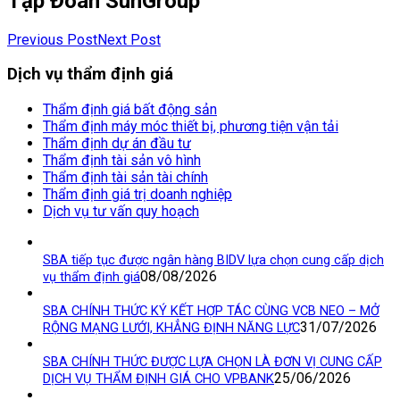
Tập Đoàn SunGroup
Previous Post
Next Post
Dịch vụ thẩm định giá
Thẩm định giá bất động sản
Thẩm định máy móc thiết bị, phương tiện vận tải
Thẩm định dự án đầu tư
Thẩm định tài sản vô hình
Thẩm định tài sản tài chính
Thẩm định giá trị doanh nghiệp
Dịch vụ tư vấn quy hoạch
SBA tiếp tục được ngân hàng BIDV lựa chọn cung cấp dịch
08/08/2026
vụ thẩm định giá
SBA CHÍNH THỨC KÝ KẾT HỢP TÁC CÙNG VCB NEO – MỞ
31/07/2026
RỘNG MẠNG LƯỚI, KHẲNG ĐỊNH NĂNG LỰC
SBA CHÍNH THỨC ĐƯỢC LỰA CHỌN LÀ ĐƠN VỊ CUNG CẤP
25/06/2026
DỊCH VỤ THẨM ĐỊNH GIÁ CHO VPBANK