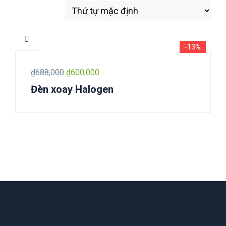
-13%
₫
688,000
₫
600,000
Đèn xoay Halogen