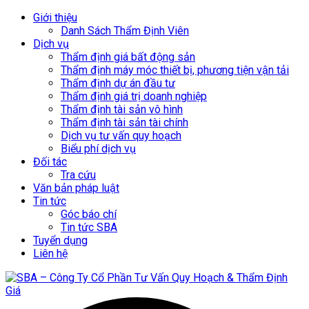
Giới thiệu
Danh Sách Thẩm Định Viên
Dịch vụ
Thẩm định giá bất động sản
Thẩm định máy móc thiết bị, phương tiện vận tải
Thẩm định dự án đầu tư
Thẩm định giá trị doanh nghiệp
Thẩm định tài sản vô hình
Thẩm định tài sản tài chính
Dịch vụ tư vấn quy hoạch
Biểu phí dịch vụ
Đối tác
Tra cứu
Văn bản pháp luật
Tin tức
Góc báo chí
Tin tức SBA
Tuyển dụng
Liên hệ