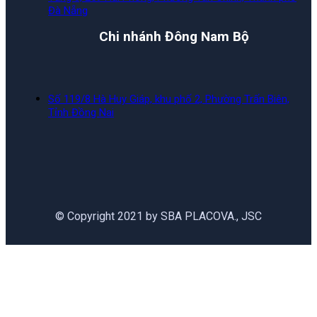
Đà Nẵng
Chi nhánh Đông Nam Bộ
Số 119/8 Hà Huy Giáp, khu phố 2, Phường Trấn Biên,
Tỉnh Đồng Nai
© Copyright 2021 by SBA PLACOVA., JSC