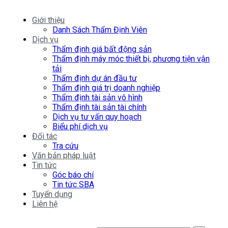
Giới thiệu
Danh Sách Thẩm Định Viên
Dịch vụ
Thẩm định giá bất động sản
Thẩm định máy móc thiết bị, phương tiện vận
tải
Thẩm định dự án đầu tư
Thẩm định giá trị doanh nghiệp
Thẩm định tài sản vô hình
Thẩm định tài sản tài chính
Dịch vụ tư vấn quy hoạch
Biểu phí dịch vụ
Đối tác
Tra cứu
Văn bản pháp luật
Tin tức
Góc báo chí
Tin tức SBA
Tuyển dụng
Liên hệ