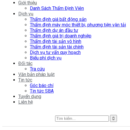
Giới thiệu
Danh Sách Thẩm Định Viên
Dịch vụ
Thẩm định giá bất động sản
Thẩm định máy móc thiết bị, phương tiện vận tải
Thẩm định dự án đầu tư
Thẩm định giá trị doanh nghiệp
Thẩm định tài sản vô hình
Thẩm định tài sản tài chính
Dịch vụ tư vấn quy hoạch
Biểu phí dịch vụ
Đối tác
Tra cứu
Văn bản pháp luật
Tin tức
Góc báo chí
Tin tức SBA
Tuyển dụng
Liên hệ