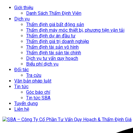
Giới thiệu
Danh Sách Thẩm Định Viên
Dịch vụ
Thẩm định giá bất động sản
Thẩm định máy móc thiết bị, phương tiện vận tải
Thẩm định dự án đầu tư
Thẩm định giá trị doanh nghiệp
Thẩm định tài sản vô hình
Thẩm định tài sản tài chính
Dịch vụ tư vấn quy hoạch
Biểu phí dịch vụ
Đối tác
Tra cứu
Văn bản pháp luật
Tin tức
Góc báo chí
Tin tức SBA
Tuyển dụng
Liên hệ