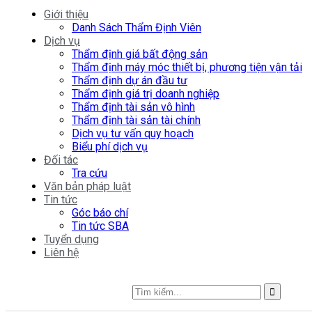
Giới thiệu
Danh Sách Thẩm Định Viên
Dịch vụ
Thẩm định giá bất động sản
Thẩm định máy móc thiết bị, phương tiện vận tải
Thẩm định dự án đầu tư
Thẩm định giá trị doanh nghiệp
Thẩm định tài sản vô hình
Thẩm định tài sản tài chính
Dịch vụ tư vấn quy hoạch
Biểu phí dịch vụ
Đối tác
Tra cứu
Văn bản pháp luật
Tin tức
Góc báo chí
Tin tức SBA
Tuyển dụng
Liên hệ