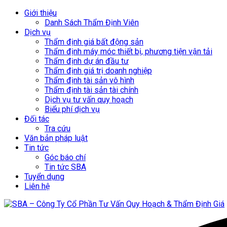
Giới thiệu
Danh Sách Thẩm Định Viên
Dịch vụ
Thẩm định giá bất động sản
Thẩm định máy móc thiết bị, phương tiện vận tải
Thẩm định dự án đầu tư
Thẩm định giá trị doanh nghiệp
Thẩm định tài sản vô hình
Thẩm định tài sản tài chính
Dịch vụ tư vấn quy hoạch
Biểu phí dịch vụ
Đối tác
Tra cứu
Văn bản pháp luật
Tin tức
Góc báo chí
Tin tức SBA
Tuyển dụng
Liên hệ