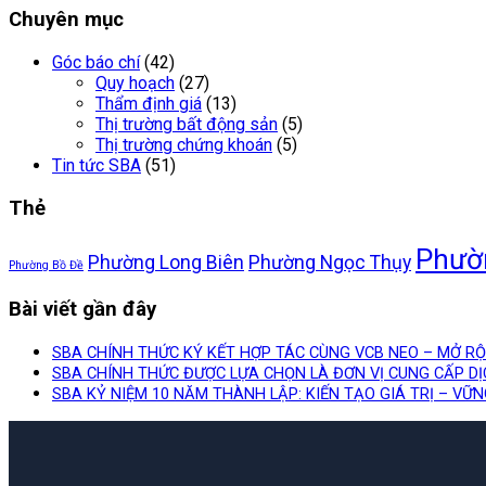
Chuyên mục
Góc báo chí
(42)
Quy hoạch
(27)
Thẩm định giá
(13)
Thị trường bất động sản
(5)
Thị trường chứng khoán
(5)
Tin tức SBA
(51)
Thẻ
Phườ
Phường Long Biên
Phường Ngọc Thụy
Phường Bồ Đề
Bài viết gần đây
SBA CHÍNH THỨC KÝ KẾT HỢP TÁC CÙNG VCB NEO – MỞ R
SBA CHÍNH THỨC ĐƯỢC LỰA CHỌN LÀ ĐƠN VỊ CUNG CẤP D
SBA KỶ NIỆM 10 NĂM THÀNH LẬP: KIẾN TẠO GIÁ TRỊ – VỮ