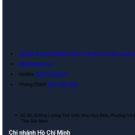
Tầng 8, toà nhà Netland, ngõ 27, đường Lê Văn Lương,
info@sba.net.vn
Hotline:
024 22102620
Phòng CSKH:
0971 555 820
Số 80, đường Lương Thế Vinh, Khu Hòa Bình, Phường Võ 
Tỉnh Bắc Ninh
Chi nhánh Hồ Chí Minh