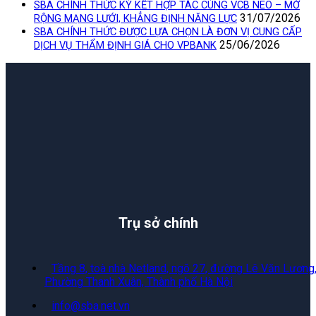
SBA CHÍNH THỨC KÝ KẾT HỢP TÁC CÙNG VCB NEO – MỞ
31/07/2026
RỘNG MẠNG LƯỚI, KHẲNG ĐỊNH NĂNG LỰC
SBA CHÍNH THỨC ĐƯỢC LỰA CHỌN LÀ ĐƠN VỊ CUNG CẤP
25/06/2026
DỊCH VỤ THẨM ĐỊNH GIÁ CHO VPBANK
Trụ sở chính
Tầng 8, toà nhà Netland, ngõ 27, đường Lê Văn Lương
Phường Thanh Xuân, Thành phố Hà Nội
info@sba.net.vn