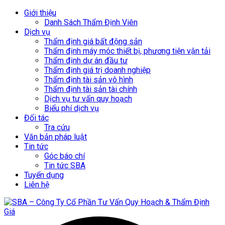
Giới thiệu
Danh Sách Thẩm Định Viên
Dịch vụ
Thẩm định giá bất động sản
Thẩm định máy móc thiết bị, phương tiện vận tải
Thẩm định dự án đầu tư
Thẩm định giá trị doanh nghiệp
Thẩm định tài sản vô hình
Thẩm định tài sản tài chính
Dịch vụ tư vấn quy hoạch
Biểu phí dịch vụ
Đối tác
Tra cứu
Văn bản pháp luật
Tin tức
Góc báo chí
Tin tức SBA
Tuyển dụng
Liên hệ