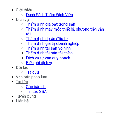
Giới thiệu
Danh Sách Thẩm Định Viên
Dịch vụ
Thẩm định giá bất động sản
Thẩm định máy móc thiết bị, phương tiện vận
tải
Thẩm định dự án đầu tư
Thẩm định giá trị doanh nghiệp
Thẩm định tài sản vô hình
Thẩm định tài sản tài chính
Dịch vụ tư vấn quy hoạch
Biểu phí dịch vụ
Đối tác
Tra cứu
Văn bản pháp luật
Tin tức
Góc báo chí
Tin tức SBA
Tuyển dụng
Liên hệ