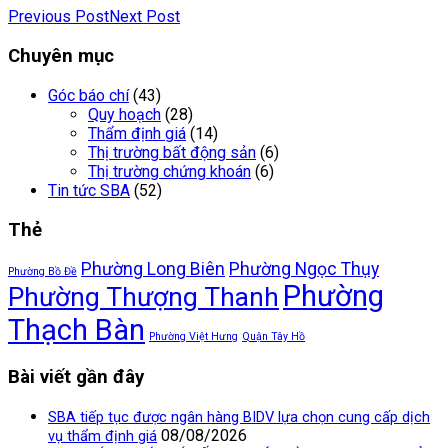
Previous Post
Next Post
Chuyên mục
Góc báo chí
(43)
Quy hoạch
(28)
Thẩm định giá
(14)
Thị trường bất động sản
(6)
Thị trường chứng khoán
(6)
Tin tức SBA
(52)
Thẻ
Phường Long Biên
Phường Ngọc Thụy
Phường Bồ Đề
Phường
Phường Thượng Thanh
Thạch Bàn
Phường Việt Hưng
Quận Tây Hồ
Bài viết gần đây
SBA tiếp tục được ngân hàng BIDV lựa chọn cung cấp dịch
08/08/2026
vụ thẩm định giá