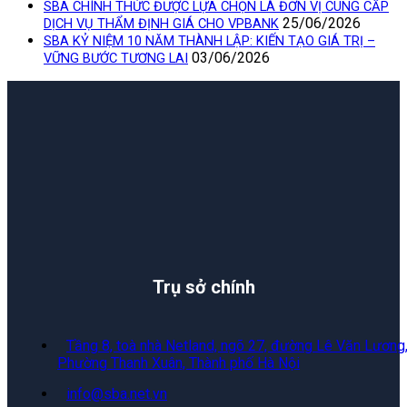
SBA CHÍNH THỨC ĐƯỢC LỰA CHỌN LÀ ĐƠN VỊ CUNG CẤP
25/06/2026
DỊCH VỤ THẨM ĐỊNH GIÁ CHO VPBANK
SBA KỶ NIỆM 10 NĂM THÀNH LẬP: KIẾN TẠO GIÁ TRỊ –
03/06/2026
VỮNG BƯỚC TƯƠNG LAI
Trụ sở chính
Tầng 8, toà nhà Netland, ngõ 27, đường Lê Văn Lương
Phường Thanh Xuân, Thành phố Hà Nội
info@sba.net.vn