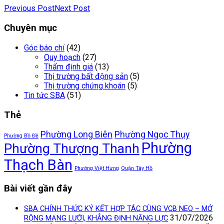
Previous Post
Next Post
Chuyên mục
Góc báo chí
(42)
Quy hoạch
(27)
Thẩm định giá
(13)
Thị trường bất động sản
(5)
Thị trường chứng khoán
(5)
Tin tức SBA
(51)
Thẻ
Phường Long Biên
Phường Ngọc Thụy
Phường Bồ Đề
Phường
Phường Thượng Thanh
Thạch Bàn
Phường Việt Hưng
Quận Tây Hồ
Bài viết gần đây
SBA CHÍNH THỨC KÝ KẾT HỢP TÁC CÙNG VCB NEO – MỞ
31/07/2026
RỘNG MẠNG LƯỚI, KHẲNG ĐỊNH NĂNG LỰC