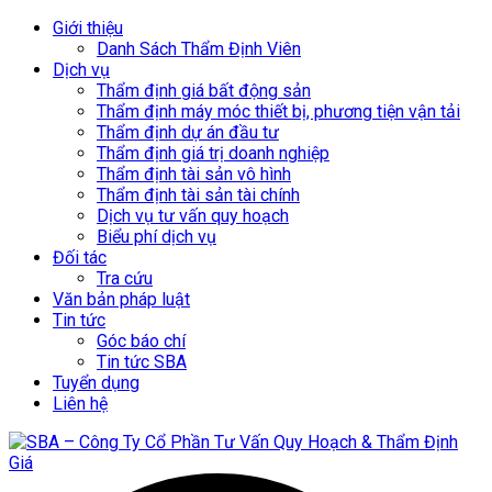
Giới thiệu
Danh Sách Thẩm Định Viên
Dịch vụ
Thẩm định giá bất động sản
Thẩm định máy móc thiết bị, phương tiện vận tải
Thẩm định dự án đầu tư
Thẩm định giá trị doanh nghiệp
Thẩm định tài sản vô hình
Thẩm định tài sản tài chính
Dịch vụ tư vấn quy hoạch
Biểu phí dịch vụ
Đối tác
Tra cứu
Văn bản pháp luật
Tin tức
Góc báo chí
Tin tức SBA
Tuyển dụng
Liên hệ