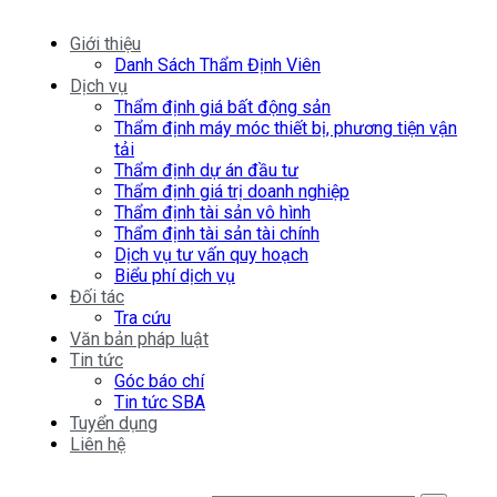
Giới thiệu
Danh Sách Thẩm Định Viên
Dịch vụ
Thẩm định giá bất động sản
Thẩm định máy móc thiết bị, phương tiện vận
tải
Thẩm định dự án đầu tư
Thẩm định giá trị doanh nghiệp
Thẩm định tài sản vô hình
Thẩm định tài sản tài chính
Dịch vụ tư vấn quy hoạch
Biểu phí dịch vụ
Đối tác
Tra cứu
Văn bản pháp luật
Tin tức
Góc báo chí
Tin tức SBA
Tuyển dụng
Liên hệ