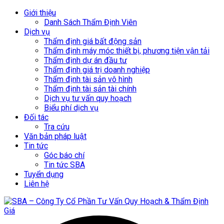
Giới thiệu
Danh Sách Thẩm Định Viên
Dịch vụ
Thẩm định giá bất động sản
Thẩm định máy móc thiết bị, phương tiện vận tải
Thẩm định dự án đầu tư
Thẩm định giá trị doanh nghiệp
Thẩm định tài sản vô hình
Thẩm định tài sản tài chính
Dịch vụ tư vấn quy hoạch
Biểu phí dịch vụ
Đối tác
Tra cứu
Văn bản pháp luật
Tin tức
Góc báo chí
Tin tức SBA
Tuyển dụng
Liên hệ