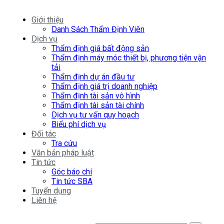
Giới thiệu
Danh Sách Thẩm Định Viên
Dịch vụ
Thẩm định giá bất động sản
Thẩm định máy móc thiết bị, phương tiện vận
tải
Thẩm định dự án đầu tư
Thẩm định giá trị doanh nghiệp
Thẩm định tài sản vô hình
Thẩm định tài sản tài chính
Dịch vụ tư vấn quy hoạch
Biểu phí dịch vụ
Đối tác
Tra cứu
Văn bản pháp luật
Tin tức
Góc báo chí
Tin tức SBA
Tuyển dụng
Liên hệ