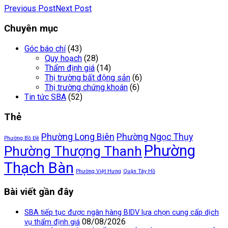
Previous Post
Next Post
Chuyên mục
Góc báo chí
(43)
Quy hoạch
(28)
Thẩm định giá
(14)
Thị trường bất động sản
(6)
Thị trường chứng khoán
(6)
Tin tức SBA
(52)
Thẻ
Phường Long Biên
Phường Ngọc Thụy
Phường Bồ Đề
Phường
Phường Thượng Thanh
Thạch Bàn
Phường Việt Hưng
Quận Tây Hồ
Bài viết gần đây
SBA tiếp tục được ngân hàng BIDV lựa chọn cung cấp dịch
08/08/2026
vụ thẩm định giá