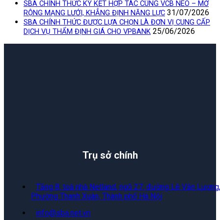
SBA CHÍNH THỨC KÝ KẾT HỢP TÁC CÙNG VCB NEO – MỞ
31/07/2026
RỘNG MẠNG LƯỚI, KHẲNG ĐỊNH NĂNG LỰC
SBA CHÍNH THỨC ĐƯỢC LỰA CHỌN LÀ ĐƠN VỊ CUNG CẤP
25/06/2026
DỊCH VỤ THẨM ĐỊNH GIÁ CHO VPBANK
Trụ sở chính
Tầng 8, toà nhà Netland, ngõ 27, đường Lê Văn Lương
Phường Thanh Xuân, Thành phố Hà Nội
info@sba.net.vn