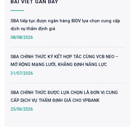
BÀI VIẾT GẦN ĐÂY
SBA tiếp tục được ngân hàng BIDV lựa chọn cung cấp
dịch vụ thẩm định giá
08/08/2026
SBA CHÍNH THỨC KÝ KẾT HỢP TÁC CÙNG VCB NEO –
MỞ RỘNG MẠNG LƯỚI, KHẲNG ĐỊNH NĂNG LỰC
31/07/2026
SBA CHÍNH THỨC ĐƯỢC LỰA CHỌN LÀ ĐƠN VỊ CUNG
CẤP DỊCH VỤ THẨM ĐỊNH GIÁ CHO VPBANK
25/06/2026