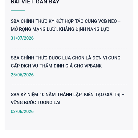
BÀI VIẾT GẦN ĐÂY
SBA CHÍNH THỨC KÝ KẾT HỢP TÁC CÙNG VCB NEO –
MỞ RỘNG MẠNG LƯỚI, KHẲNG ĐỊNH NĂNG LỰC
31/07/2026
SBA CHÍNH THỨC ĐƯỢC LỰA CHỌN LÀ ĐƠN VỊ CUNG
CẤP DỊCH VỤ THẨM ĐỊNH GIÁ CHO VPBANK
25/06/2026
SBA KỶ NIỆM 10 NĂM THÀNH LẬP: KIẾN TẠO GIÁ TRỊ –
VỮNG BƯỚC TƯƠNG LAI
03/06/2026