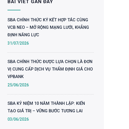
BÀI VIẾT GẦN ĐÂY
SBA CHÍNH THỨC KÝ KẾT HỢP TÁC CÙNG
VCB NEO – MỞ RỘNG MẠNG LƯỚI, KHẲNG
ĐỊNH NĂNG LỰC
31/07/2026
SBA CHÍNH THỨC ĐƯỢC LỰA CHỌN LÀ ĐƠN
VỊ CUNG CẤP DỊCH VỤ THẨM ĐỊNH GIÁ CHO
VPBANK
25/06/2026
SBA KỶ NIỆM 10 NĂM THÀNH LẬP: KIẾN
TẠO GIÁ TRỊ – VỮNG BƯỚC TƯƠNG LAI
03/06/2026