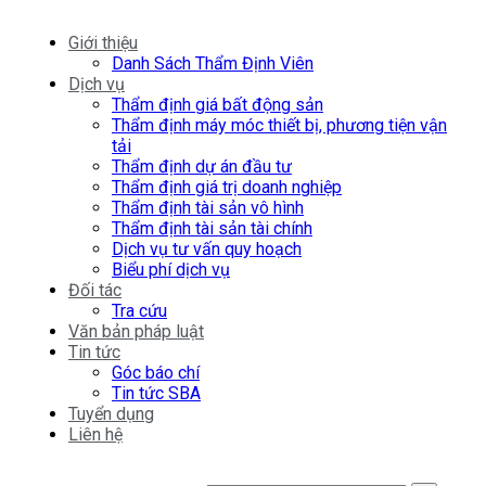
Giới thiệu
Danh Sách Thẩm Định Viên
Dịch vụ
Thẩm định giá bất động sản
Thẩm định máy móc thiết bị, phương tiện vận
tải
Thẩm định dự án đầu tư
Thẩm định giá trị doanh nghiệp
Thẩm định tài sản vô hình
Thẩm định tài sản tài chính
Dịch vụ tư vấn quy hoạch
Biểu phí dịch vụ
Đối tác
Tra cứu
Văn bản pháp luật
Tin tức
Góc báo chí
Tin tức SBA
Tuyển dụng
Liên hệ