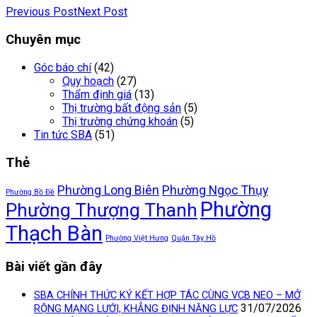
Previous Post
Next Post
Chuyên mục
Góc báo chí
(42)
Quy hoạch
(27)
Thẩm định giá
(13)
Thị trường bất động sản
(5)
Thị trường chứng khoán
(5)
Tin tức SBA
(51)
Thẻ
Phường Long Biên
Phường Ngọc Thụy
Phường Bồ Đề
Phường
Phường Thượng Thanh
Thạch Bàn
Phường Việt Hưng
Quận Tây Hồ
Bài viết gần đây
SBA CHÍNH THỨC KÝ KẾT HỢP TÁC CÙNG VCB NEO – MỞ
31/07/2026
RỘNG MẠNG LƯỚI, KHẲNG ĐỊNH NĂNG LỰC