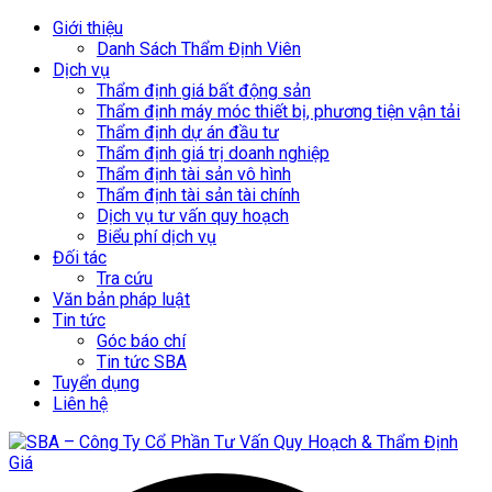
Giới thiệu
Danh Sách Thẩm Định Viên
Dịch vụ
Thẩm định giá bất động sản
Thẩm định máy móc thiết bị, phương tiện vận tải
Thẩm định dự án đầu tư
Thẩm định giá trị doanh nghiệp
Thẩm định tài sản vô hình
Thẩm định tài sản tài chính
Dịch vụ tư vấn quy hoạch
Biểu phí dịch vụ
Đối tác
Tra cứu
Văn bản pháp luật
Tin tức
Góc báo chí
Tin tức SBA
Tuyển dụng
Liên hệ