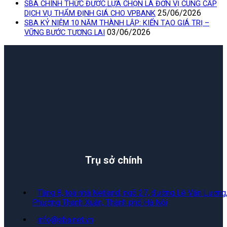
SBA CHÍNH THỨC ĐƯỢC LỰA CHỌN LÀ ĐƠN VỊ CUNG CẤP
25/06/2026
DỊCH VỤ THẨM ĐỊNH GIÁ CHO VPBANK
SBA KỶ NIỆM 10 NĂM THÀNH LẬP: KIẾN TẠO GIÁ TRỊ –
03/06/2026
VỮNG BƯỚC TƯƠNG LAI
Trụ sở chính
Tầng 8, toà nhà Netland, ngõ 27, đường Lê Văn Lương
Phường Thanh Xuân, Thành phố Hà Nội
info@sba.net.vn