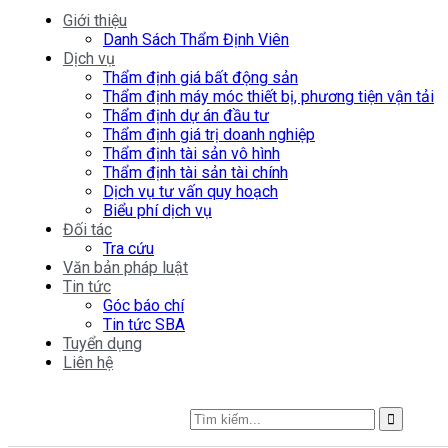
Giới thiệu
Danh Sách Thẩm Định Viên
Dịch vụ
Thẩm định giá bất động sản
Thẩm định máy móc thiết bị, phương tiện vận tải
Thẩm định dự án đầu tư
Thẩm định giá trị doanh nghiệp
Thẩm định tài sản vô hình
Thẩm định tài sản tài chính
Dịch vụ tư vấn quy hoạch
Biểu phí dịch vụ
Đối tác
Tra cứu
Văn bản pháp luật
Tin tức
Góc báo chí
Tin tức SBA
Tuyển dụng
Liên hệ