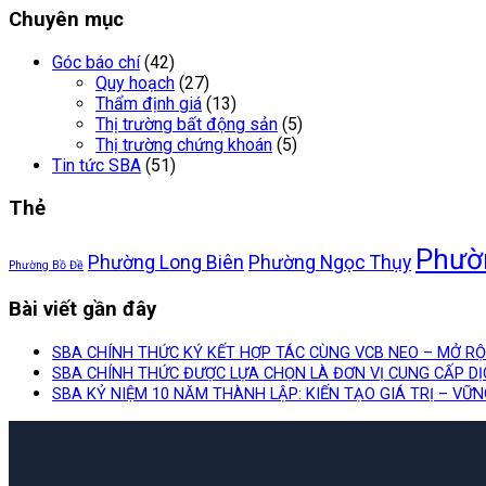
Chuyên mục
Góc báo chí
(42)
Quy hoạch
(27)
Thẩm định giá
(13)
Thị trường bất động sản
(5)
Thị trường chứng khoán
(5)
Tin tức SBA
(51)
Thẻ
Phườ
Phường Long Biên
Phường Ngọc Thụy
Phường Bồ Đề
Bài viết gần đây
SBA CHÍNH THỨC KÝ KẾT HỢP TÁC CÙNG VCB NEO – MỞ R
SBA CHÍNH THỨC ĐƯỢC LỰA CHỌN LÀ ĐƠN VỊ CUNG CẤP D
SBA KỶ NIỆM 10 NĂM THÀNH LẬP: KIẾN TẠO GIÁ TRỊ – VỮ