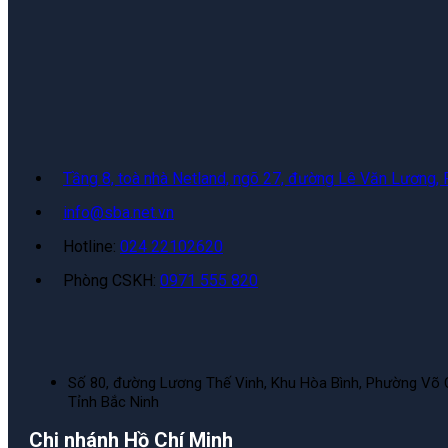
Tầng 8, toà nhà Netland, ngõ 27, đường Lê Văn Lương,
info@sba.net.vn
Hotline:
024 22102620
Phòng CSKH:
0971 555 820
Số 80, đường Lương Thế Vinh, Khu Hòa Bình, Phường Võ 
Tỉnh Bắc Ninh
Chi nhánh Hồ Chí Minh