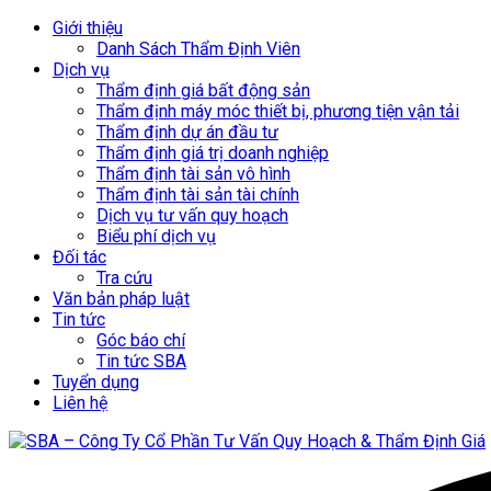
Giới thiệu
Danh Sách Thẩm Định Viên
Dịch vụ
Thẩm định giá bất động sản
Thẩm định máy móc thiết bị, phương tiện vận tải
Thẩm định dự án đầu tư
Thẩm định giá trị doanh nghiệp
Thẩm định tài sản vô hình
Thẩm định tài sản tài chính
Dịch vụ tư vấn quy hoạch
Biểu phí dịch vụ
Đối tác
Tra cứu
Văn bản pháp luật
Tin tức
Góc báo chí
Tin tức SBA
Tuyển dụng
Liên hệ