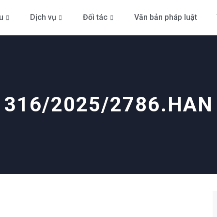
ệu
Dịch vụ
Đối tác
Văn bản pháp luật
316/2025/2786.HAN