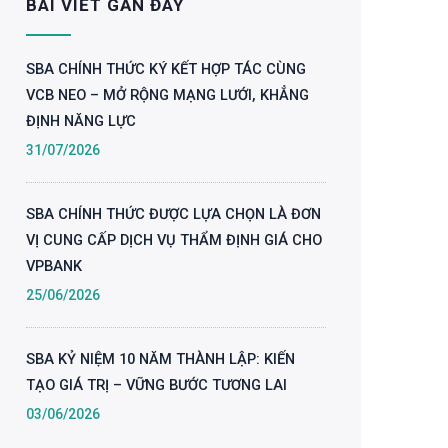
BÀI VIẾT GẦN ĐÂY
SBA CHÍNH THỨC KÝ KẾT HỢP TÁC CÙNG
VCB NEO – MỞ RỘNG MẠNG LƯỚI, KHẲNG
ĐỊNH NĂNG LỰC
31/07/2026
SBA CHÍNH THỨC ĐƯỢC LỰA CHỌN LÀ ĐƠN
VỊ CUNG CẤP DỊCH VỤ THẨM ĐỊNH GIÁ CHO
VPBANK
25/06/2026
SBA KỶ NIỆM 10 NĂM THÀNH LẬP: KIẾN
TẠO GIÁ TRỊ – VỮNG BƯỚC TƯƠNG LAI
03/06/2026