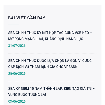
BÀI VIẾT GẦN ĐÂY
SBA CHÍNH THỨC KÝ KẾT HỢP TÁC CÙNG VCB NEO –
MỞ RỘNG MẠNG LƯỚI, KHẲNG ĐỊNH NĂNG LỰC
31/07/2026
SBA CHÍNH THỨC ĐƯỢC LỰA CHỌN LÀ ĐƠN VỊ CUNG
CẤP DỊCH VỤ THẨM ĐỊNH GIÁ CHO VPBANK
25/06/2026
SBA KỶ NIỆM 10 NĂM THÀNH LẬP: KIẾN TẠO GIÁ TRỊ –
VỮNG BƯỚC TƯƠNG LAI
03/06/2026