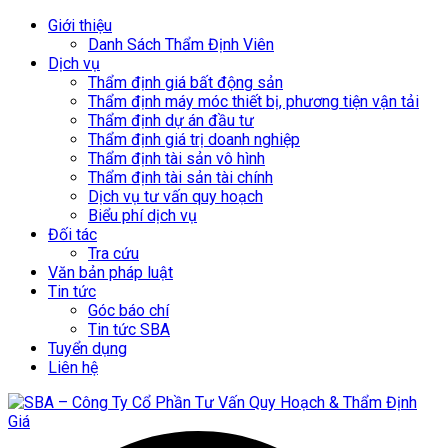
Giới thiệu
Danh Sách Thẩm Định Viên
Dịch vụ
Thẩm định giá bất động sản
Thẩm định máy móc thiết bị, phương tiện vận tải
Thẩm định dự án đầu tư
Thẩm định giá trị doanh nghiệp
Thẩm định tài sản vô hình
Thẩm định tài sản tài chính
Dịch vụ tư vấn quy hoạch
Biểu phí dịch vụ
Đối tác
Tra cứu
Văn bản pháp luật
Tin tức
Góc báo chí
Tin tức SBA
Tuyển dụng
Liên hệ