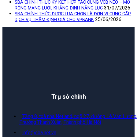
SBA CHÍNH THỨC KÝ KẾT HỢP TÁC CÙNG VCB NEO – MỞ
31/07/2026
RỘNG MẠNG LƯỚI, KHẲNG ĐỊNH NĂNG LỰC
SBA CHÍNH THỨC ĐƯỢC LỰA CHỌN LÀ ĐƠN VỊ CUNG CẤP
25/06/2026
DỊCH VỤ THẨM ĐỊNH GIÁ CHO VPBANK
Trụ sở chính
Tầng 8, toà nhà Netland, ngõ 27, đường Lê Văn Lương
Phường Thanh Xuân, Thành phố Hà Nội
info@sba.net.vn