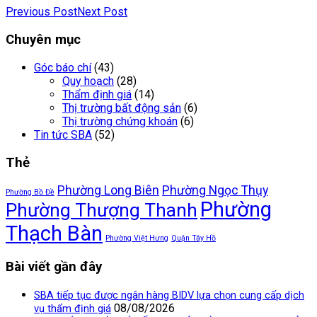
Previous Post
Next Post
Chuyên mục
Góc báo chí
(43)
Quy hoạch
(28)
Thẩm định giá
(14)
Thị trường bất động sản
(6)
Thị trường chứng khoán
(6)
Tin tức SBA
(52)
Thẻ
Phường Long Biên
Phường Ngọc Thụy
Phường Bồ Đề
Phường
Phường Thượng Thanh
Thạch Bàn
Phường Việt Hưng
Quận Tây Hồ
Bài viết gần đây
SBA tiếp tục được ngân hàng BIDV lựa chọn cung cấp dịch
08/08/2026
vụ thẩm định giá