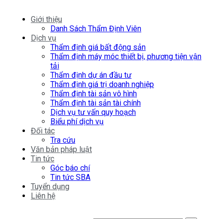
Giới thiệu
Danh Sách Thẩm Định Viên
Dịch vụ
Thẩm định giá bất động sản
Thẩm định máy móc thiết bị, phương tiện vận
tải
Thẩm định dự án đầu tư
Thẩm định giá trị doanh nghiệp
Thẩm định tài sản vô hình
Thẩm định tài sản tài chính
Dịch vụ tư vấn quy hoạch
Biểu phí dịch vụ
Đối tác
Tra cứu
Văn bản pháp luật
Tin tức
Góc báo chí
Tin tức SBA
Tuyển dụng
Liên hệ