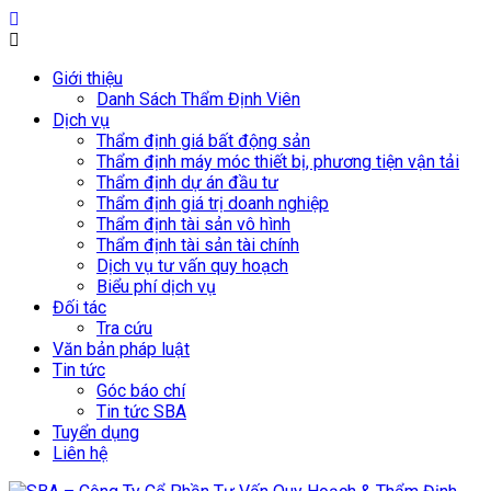
Giới thiệu
Danh Sách Thẩm Định Viên
Dịch vụ
Thẩm định giá bất động sản
Thẩm định máy móc thiết bị, phương tiện vận tải
Thẩm định dự án đầu tư
Thẩm định giá trị doanh nghiệp
Thẩm định tài sản vô hình
Thẩm định tài sản tài chính
Dịch vụ tư vấn quy hoạch
Biểu phí dịch vụ
Đối tác
Tra cứu
Văn bản pháp luật
Tin tức
Góc báo chí
Tin tức SBA
Tuyển dụng
Liên hệ