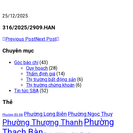
25/12/2025
316/2025/2909.HAN
Previous Post
Next Post
Chuyên mục
Góc báo chí
(43)
Quy hoạch
(28)
Thẩm định giá
(14)
Thị trường bất động sản
(6)
Thị trường chứng khoán
(6)
Tin tức SBA
(52)
Thẻ
Phường Long Biên
Phường Ngọc Thụy
Phường Bồ Đề
Phường
Phường Thượng Thanh
Thạch Bàn