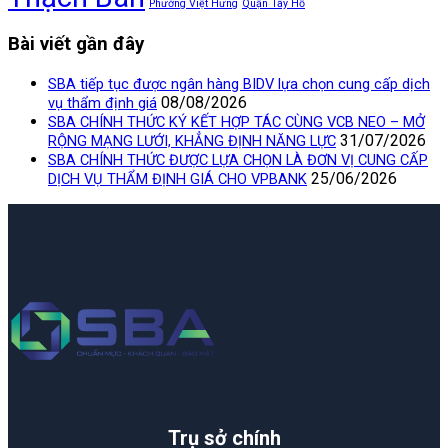
Phường Việt Hưng
Quận Tây Hồ
Bài viết gần đây
SBA tiếp tục được ngân hàng BIDV lựa chọn cung cấp dịch
08/08/2026
vụ thẩm định giá
SBA CHÍNH THỨC KÝ KẾT HỢP TÁC CÙNG VCB NEO – MỞ
31/07/2026
RỘNG MẠNG LƯỚI, KHẲNG ĐỊNH NĂNG LỰC
SBA CHÍNH THỨC ĐƯỢC LỰA CHỌN LÀ ĐƠN VỊ CUNG CẤP
25/06/2026
DỊCH VỤ THẨM ĐỊNH GIÁ CHO VPBANK
Trụ sở chính