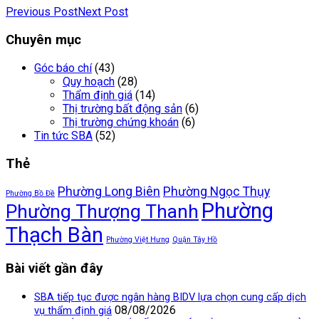
Previous Post
Next Post
Chuyên mục
Góc báo chí
(43)
Quy hoạch
(28)
Thẩm định giá
(14)
Thị trường bất động sản
(6)
Thị trường chứng khoán
(6)
Tin tức SBA
(52)
Thẻ
Phường Long Biên
Phường Ngọc Thụy
Phường Bồ Đề
Phường
Phường Thượng Thanh
Thạch Bàn
Phường Việt Hưng
Quận Tây Hồ
Bài viết gần đây
SBA tiếp tục được ngân hàng BIDV lựa chọn cung cấp dịch
08/08/2026
vụ thẩm định giá