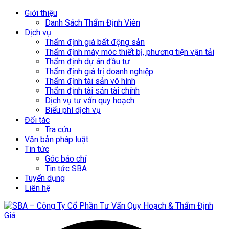
Giới thiệu
Danh Sách Thẩm Định Viên
Dịch vụ
Thẩm định giá bất động sản
Thẩm định máy móc thiết bị, phương tiện vận tải
Thẩm định dự án đầu tư
Thẩm định giá trị doanh nghiệp
Thẩm định tài sản vô hình
Thẩm định tài sản tài chính
Dịch vụ tư vấn quy hoạch
Biểu phí dịch vụ
Đối tác
Tra cứu
Văn bản pháp luật
Tin tức
Góc báo chí
Tin tức SBA
Tuyển dụng
Liên hệ