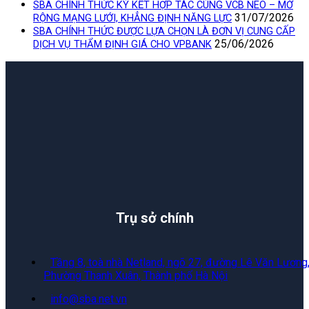
SBA CHÍNH THỨC KÝ KẾT HỢP TÁC CÙNG VCB NEO – MỞ
31/07/2026
RỘNG MẠNG LƯỚI, KHẲNG ĐỊNH NĂNG LỰC
SBA CHÍNH THỨC ĐƯỢC LỰA CHỌN LÀ ĐƠN VỊ CUNG CẤP
25/06/2026
DỊCH VỤ THẨM ĐỊNH GIÁ CHO VPBANK
Trụ sở chính
Tầng 8, toà nhà Netland, ngõ 27, đường Lê Văn Lương
Phường Thanh Xuân, Thành phố Hà Nội
info@sba.net.vn