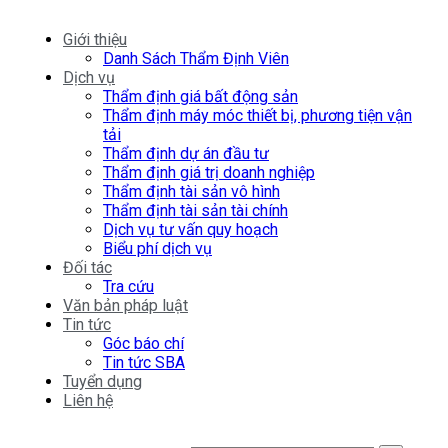
Giới thiệu
Danh Sách Thẩm Định Viên
Dịch vụ
Thẩm định giá bất động sản
Thẩm định máy móc thiết bị, phương tiện vận
tải
Thẩm định dự án đầu tư
Thẩm định giá trị doanh nghiệp
Thẩm định tài sản vô hình
Thẩm định tài sản tài chính
Dịch vụ tư vấn quy hoạch
Biểu phí dịch vụ
Đối tác
Tra cứu
Văn bản pháp luật
Tin tức
Góc báo chí
Tin tức SBA
Tuyển dụng
Liên hệ