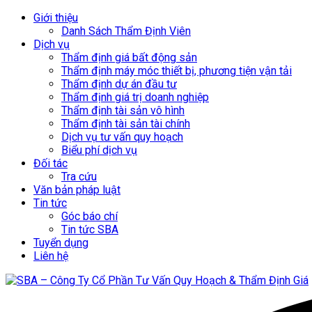
Giới thiệu
Danh Sách Thẩm Định Viên
Dịch vụ
Thẩm định giá bất động sản
Thẩm định máy móc thiết bị, phương tiện vận tải
Thẩm định dự án đầu tư
Thẩm định giá trị doanh nghiệp
Thẩm định tài sản vô hình
Thẩm định tài sản tài chính
Dịch vụ tư vấn quy hoạch
Biểu phí dịch vụ
Đối tác
Tra cứu
Văn bản pháp luật
Tin tức
Góc báo chí
Tin tức SBA
Tuyển dụng
Liên hệ