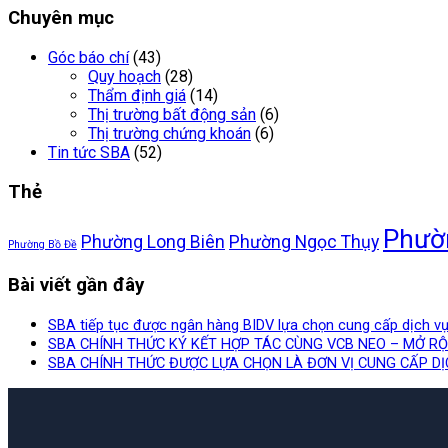
Chuyên mục
Góc báo chí
(43)
Quy hoạch
(28)
Thẩm định giá
(14)
Thị trường bất động sản
(6)
Thị trường chứng khoán
(6)
Tin tức SBA
(52)
Thẻ
Phườ
Phường Long Biên
Phường Ngọc Thụy
Phường Bồ Đề
Bài viết gần đây
SBA tiếp tục được ngân hàng BIDV lựa chọn cung cấp dịch vụ
SBA CHÍNH THỨC KÝ KẾT HỢP TÁC CÙNG VCB NEO – MỞ R
SBA CHÍNH THỨC ĐƯỢC LỰA CHỌN LÀ ĐƠN VỊ CUNG CẤP D