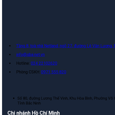
Tầng 8, toà nhà Netland, ngõ 27, đường Lê Văn Lương,
info@sba.net.vn
Hotline:
024 22102620
Phòng CSKH:
0971 555 820
Số 80, đường Lương Thế Vinh, Khu Hòa Bình, Phường Võ 
Tỉnh Bắc Ninh
Chi nhánh Hồ Chí Minh