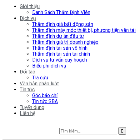
Giới thiệu
Danh Sách Thẩm Định Viên
Dịch vụ
Thẩm định giá bất động sản
Thẩm định máy móc thiết bị, phương tiện vận tải
Thẩm định dự án đầu tư
Thẩm định giá trị doanh nghiệp
Thẩm định tài sản vô hình
Thẩm định tài sản tài chính
Dịch vụ tư vấn quy hoạch
Biểu phí dịch vụ
Đối tác
Tra cứu
Văn bản pháp luật
Tin tức
Góc báo chí
Tin tức SBA
Tuyển dụng
Liên hệ