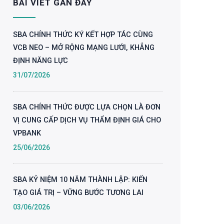
BÀI VIẾT GẦN ĐÂY
SBA CHÍNH THỨC KÝ KẾT HỢP TÁC CÙNG
VCB NEO – MỞ RỘNG MẠNG LƯỚI, KHẲNG
ĐỊNH NĂNG LỰC
31/07/2026
SBA CHÍNH THỨC ĐƯỢC LỰA CHỌN LÀ ĐƠN
VỊ CUNG CẤP DỊCH VỤ THẨM ĐỊNH GIÁ CHO
VPBANK
25/06/2026
SBA KỶ NIỆM 10 NĂM THÀNH LẬP: KIẾN
TẠO GIÁ TRỊ – VỮNG BƯỚC TƯƠNG LAI
03/06/2026