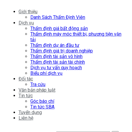
Giới thiệu
Danh Sách Thẩm Định Viên
Dịch vụ
Thẩm định giá bất động sản
Thẩm định máy móc thiết bị, phương tiện vận
tải
Thẩm định dự án đầu tư
Thẩm định giá trị doanh nghiệp
Thẩm định tài sản vô hình
Thẩm định tài sản tài chính
Dịch vụ tư vấn quy hoạch
Biểu phí dịch vụ
Đối tác
Tra cứu
Văn bản pháp luật
Tin tức
Góc báo chí
Tin tức SBA
Tuyển dụng
Liên hệ