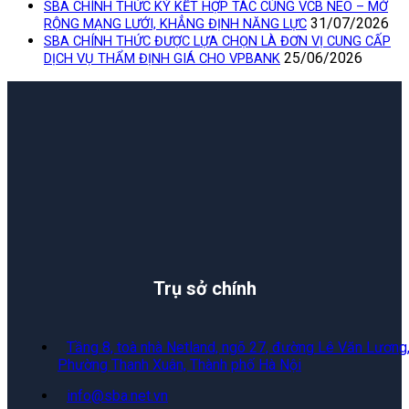
SBA CHÍNH THỨC KÝ KẾT HỢP TÁC CÙNG VCB NEO – MỞ
31/07/2026
RỘNG MẠNG LƯỚI, KHẲNG ĐỊNH NĂNG LỰC
SBA CHÍNH THỨC ĐƯỢC LỰA CHỌN LÀ ĐƠN VỊ CUNG CẤP
25/06/2026
DỊCH VỤ THẨM ĐỊNH GIÁ CHO VPBANK
Trụ sở chính
Tầng 8, toà nhà Netland, ngõ 27, đường Lê Văn Lương
Phường Thanh Xuân, Thành phố Hà Nội
info@sba.net.vn