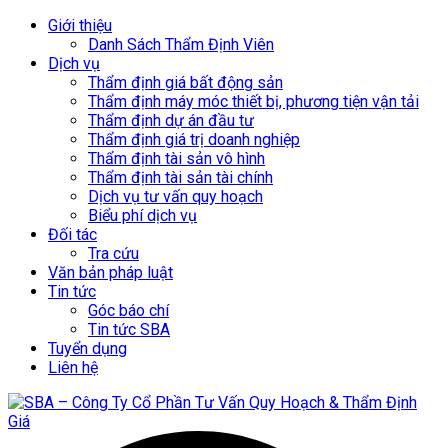
Giới thiệu
Danh Sách Thẩm Định Viên
Dịch vụ
Thẩm định giá bất động sản
Thẩm định máy móc thiết bị, phương tiện vận tải
Thẩm định dự án đầu tư
Thẩm định giá trị doanh nghiệp
Thẩm định tài sản vô hình
Thẩm định tài sản tài chính
Dịch vụ tư vấn quy hoạch
Biểu phí dịch vụ
Đối tác
Tra cứu
Văn bản pháp luật
Tin tức
Góc báo chí
Tin tức SBA
Tuyển dụng
Liên hệ