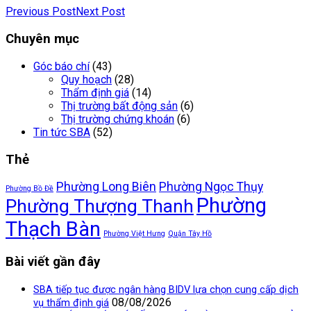
Previous Post
Next Post
Chuyên mục
Góc báo chí
(43)
Quy hoạch
(28)
Thẩm định giá
(14)
Thị trường bất động sản
(6)
Thị trường chứng khoán
(6)
Tin tức SBA
(52)
Thẻ
Phường Long Biên
Phường Ngọc Thụy
Phường Bồ Đề
Phường
Phường Thượng Thanh
Thạch Bàn
Phường Việt Hưng
Quận Tây Hồ
Bài viết gần đây
SBA tiếp tục được ngân hàng BIDV lựa chọn cung cấp dịch
08/08/2026
vụ thẩm định giá