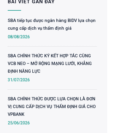
BÀI VIẾT GẦN ĐÂY
SBA tiếp tục được ngân hàng BIDV lựa chọn
cung cấp dịch vụ thẩm định giá
08/08/2026
SBA CHÍNH THỨC KÝ KẾT HỢP TÁC CÙNG
VCB NEO – MỞ RỘNG MẠNG LƯỚI, KHẲNG
ĐỊNH NĂNG LỰC
31/07/2026
SBA CHÍNH THỨC ĐƯỢC LỰA CHỌN LÀ ĐƠN
VỊ CUNG CẤP DỊCH VỤ THẨM ĐỊNH GIÁ CHO
VPBANK
25/06/2026