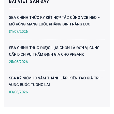
BÀI VIẾT GẦN ĐÂY
SBA CHÍNH THỨC KÝ KẾT HỢP TÁC CÙNG VCB NEO –
MỞ RỘNG MẠNG LƯỚI, KHẲNG ĐỊNH NĂNG LỰC
31/07/2026
SBA CHÍNH THỨC ĐƯỢC LỰA CHỌN LÀ ĐƠN VỊ CUNG
CẤP DỊCH VỤ THẨM ĐỊNH GIÁ CHO VPBANK
25/06/2026
SBA KỶ NIỆM 10 NĂM THÀNH LẬP: KIẾN TẠO GIÁ TRỊ –
VỮNG BƯỚC TƯƠNG LAI
03/06/2026