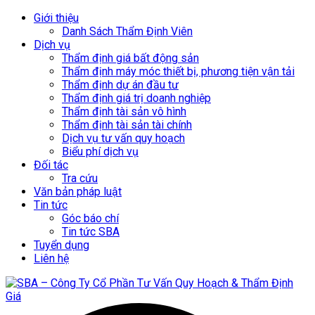
Giới thiệu
Danh Sách Thẩm Định Viên
Dịch vụ
Thẩm định giá bất động sản
Thẩm định máy móc thiết bị, phương tiện vận tải
Thẩm định dự án đầu tư
Thẩm định giá trị doanh nghiệp
Thẩm định tài sản vô hình
Thẩm định tài sản tài chính
Dịch vụ tư vấn quy hoạch
Biểu phí dịch vụ
Đối tác
Tra cứu
Văn bản pháp luật
Tin tức
Góc báo chí
Tin tức SBA
Tuyển dụng
Liên hệ