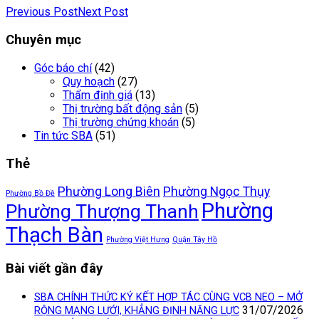
Previous Post
Next Post
Chuyên mục
Góc báo chí
(42)
Quy hoạch
(27)
Thẩm định giá
(13)
Thị trường bất động sản
(5)
Thị trường chứng khoán
(5)
Tin tức SBA
(51)
Thẻ
Phường Long Biên
Phường Ngọc Thụy
Phường Bồ Đề
Phường
Phường Thượng Thanh
Thạch Bàn
Phường Việt Hưng
Quận Tây Hồ
Bài viết gần đây
SBA CHÍNH THỨC KÝ KẾT HỢP TÁC CÙNG VCB NEO – MỞ
31/07/2026
RỘNG MẠNG LƯỚI, KHẲNG ĐỊNH NĂNG LỰC