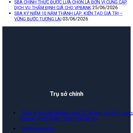
SBA CHÍNH THỨC ĐƯỢC LỰA CHỌN LÀ ĐƠN VỊ CUNG CẤP
25/06/2026
DỊCH VỤ THẨM ĐỊNH GIÁ CHO VPBANK
SBA KỶ NIỆM 10 NĂM THÀNH LẬP: KIẾN TẠO GIÁ TRỊ –
03/06/2026
VỮNG BƯỚC TƯƠNG LAI
Trụ sở chính
Tầng 8, toà nhà Netland, ngõ 27, đường Lê Văn Lương
Phường Thanh Xuân, Thành phố Hà Nội
info@sba.net.vn