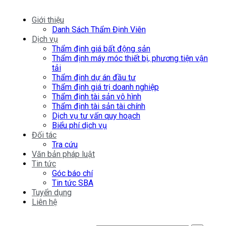
Giới thiệu
Danh Sách Thẩm Định Viên
Dịch vụ
Thẩm định giá bất động sản
Thẩm định máy móc thiết bị, phương tiện vận
tải
Thẩm định dự án đầu tư
Thẩm định giá trị doanh nghiệp
Thẩm định tài sản vô hình
Thẩm định tài sản tài chính
Dịch vụ tư vấn quy hoạch
Biểu phí dịch vụ
Đối tác
Tra cứu
Văn bản pháp luật
Tin tức
Góc báo chí
Tin tức SBA
Tuyển dụng
Liên hệ