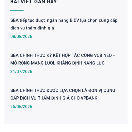
BÀI VIẾT GẦN ĐÂY
SBA tiếp tục được ngân hàng BIDV lựa chọn cung cấp
dịch vụ thẩm định giá
08/08/2026
SBA CHÍNH THỨC KÝ KẾT HỢP TÁC CÙNG VCB NEO –
MỞ RỘNG MẠNG LƯỚI, KHẲNG ĐỊNH NĂNG LỰC
31/07/2026
SBA CHÍNH THỨC ĐƯỢC LỰA CHỌN LÀ ĐƠN VỊ CUNG
CẤP DỊCH VỤ THẨM ĐỊNH GIÁ CHO VPBANK
25/06/2026