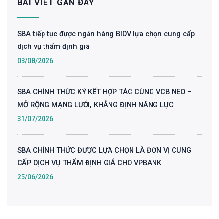
BÀI VIẾT GẦN ĐÂY
SBA tiếp tục được ngân hàng BIDV lựa chọn cung cấp
dịch vụ thẩm định giá
08/08/2026
SBA CHÍNH THỨC KÝ KẾT HỢP TÁC CÙNG VCB NEO –
MỞ RỘNG MẠNG LƯỚI, KHẲNG ĐỊNH NĂNG LỰC
31/07/2026
SBA CHÍNH THỨC ĐƯỢC LỰA CHỌN LÀ ĐƠN VỊ CUNG
CẤP DỊCH VỤ THẨM ĐỊNH GIÁ CHO VPBANK
25/06/2026