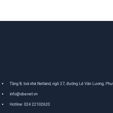
Tầng 8, toà nhà Netland, ngõ 27, đường Lê Văn Lương, Ph
info@sba.net.vn
Hotline:
024 22102620