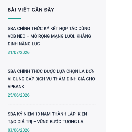
BÀI VIẾT GẦN ĐÂY
SBA CHÍNH THỨC KÝ KẾT HỢP TÁC CÙNG
VCB NEO – MỞ RỘNG MẠNG LƯỚI, KHẲNG
ĐỊNH NĂNG LỰC
31/07/2026
SBA CHÍNH THỨC ĐƯỢC LỰA CHỌN LÀ ĐƠN
VỊ CUNG CẤP DỊCH VỤ THẨM ĐỊNH GIÁ CHO
VPBANK
25/06/2026
SBA KỶ NIỆM 10 NĂM THÀNH LẬP: KIẾN
TẠO GIÁ TRỊ – VỮNG BƯỚC TƯƠNG LAI
03/06/2026