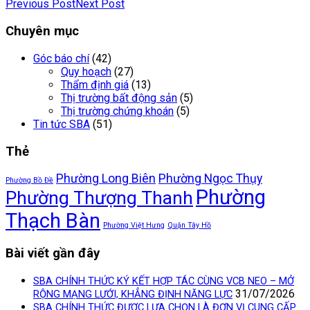
Previous Post
Next Post
Chuyên mục
Góc báo chí
(42)
Quy hoạch
(27)
Thẩm định giá
(13)
Thị trường bất động sản
(5)
Thị trường chứng khoán
(5)
Tin tức SBA
(51)
Thẻ
Phường Long Biên
Phường Ngọc Thụy
Phường Bồ Đề
Phường
Phường Thượng Thanh
Thạch Bàn
Phường Việt Hưng
Quận Tây Hồ
Bài viết gần đây
SBA CHÍNH THỨC KÝ KẾT HỢP TÁC CÙNG VCB NEO – MỞ
31/07/2026
RỘNG MẠNG LƯỚI, KHẲNG ĐỊNH NĂNG LỰC
SBA CHÍNH THỨC ĐƯỢC LỰA CHỌN LÀ ĐƠN VỊ CUNG CẤP