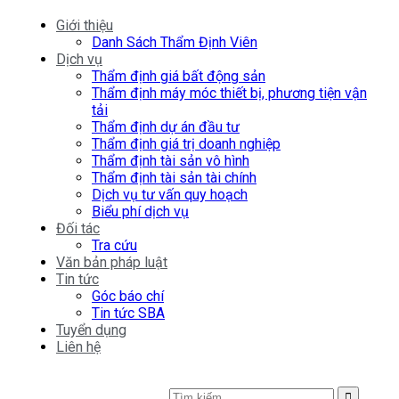
Giới thiệu
Danh Sách Thẩm Định Viên
Dịch vụ
Thẩm định giá bất động sản
Thẩm định máy móc thiết bị, phương tiện vận
tải
Thẩm định dự án đầu tư
Thẩm định giá trị doanh nghiệp
Thẩm định tài sản vô hình
Thẩm định tài sản tài chính
Dịch vụ tư vấn quy hoạch
Biểu phí dịch vụ
Đối tác
Tra cứu
Văn bản pháp luật
Tin tức
Góc báo chí
Tin tức SBA
Tuyển dụng
Liên hệ