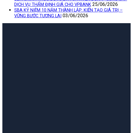
25/06/2026
DỊCH VỤ THẨM ĐỊNH GIÁ CHO VPBANK
SBA KỶ NIỆM 10 NĂM THÀNH LẬP: KIẾN TẠO GIÁ TRỊ –
03/06/2026
VỮNG BƯỚC TƯƠNG LAI