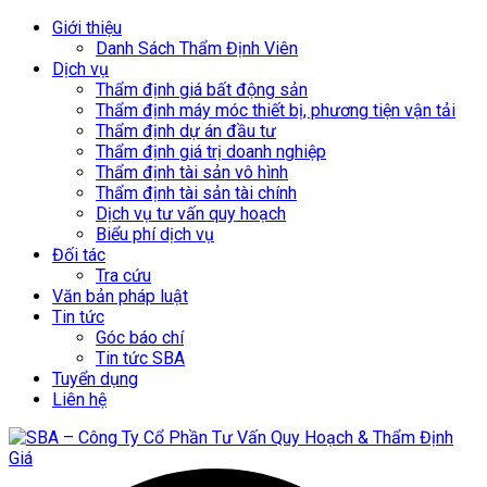
Giới thiệu
Danh Sách Thẩm Định Viên
Dịch vụ
Thẩm định giá bất động sản
Thẩm định máy móc thiết bị, phương tiện vận tải
Thẩm định dự án đầu tư
Thẩm định giá trị doanh nghiệp
Thẩm định tài sản vô hình
Thẩm định tài sản tài chính
Dịch vụ tư vấn quy hoạch
Biểu phí dịch vụ
Đối tác
Tra cứu
Văn bản pháp luật
Tin tức
Góc báo chí
Tin tức SBA
Tuyển dụng
Liên hệ