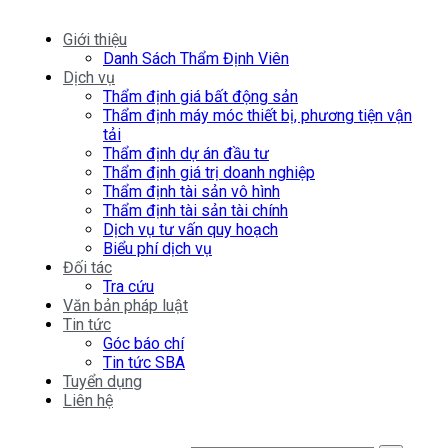
Giới thiệu
Danh Sách Thẩm Định Viên
Dịch vụ
Thẩm định giá bất động sản
Thẩm định máy móc thiết bị, phương tiện vận
tải
Thẩm định dự án đầu tư
Thẩm định giá trị doanh nghiệp
Thẩm định tài sản vô hình
Thẩm định tài sản tài chính
Dịch vụ tư vấn quy hoạch
Biểu phí dịch vụ
Đối tác
Tra cứu
Văn bản pháp luật
Tin tức
Góc báo chí
Tin tức SBA
Tuyển dụng
Liên hệ