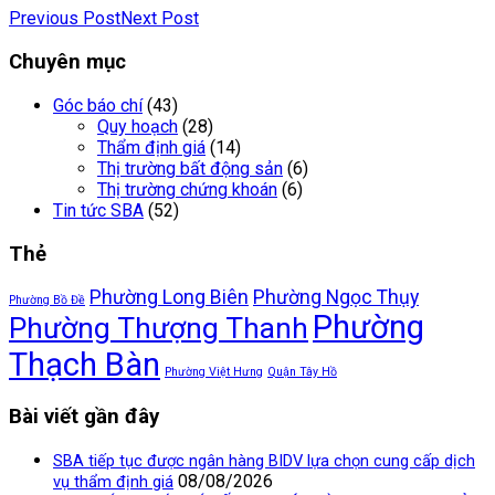
Previous Post
Next Post
Chuyên mục
Góc báo chí
(43)
Quy hoạch
(28)
Thẩm định giá
(14)
Thị trường bất động sản
(6)
Thị trường chứng khoán
(6)
Tin tức SBA
(52)
Thẻ
Phường Long Biên
Phường Ngọc Thụy
Phường Bồ Đề
Phường
Phường Thượng Thanh
Thạch Bàn
Phường Việt Hưng
Quận Tây Hồ
Bài viết gần đây
SBA tiếp tục được ngân hàng BIDV lựa chọn cung cấp dịch
08/08/2026
vụ thẩm định giá