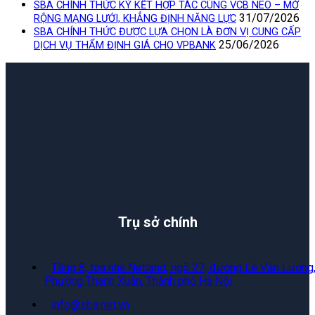
SBA CHÍNH THỨC KÝ KẾT HỢP TÁC CÙNG VCB NEO – MỞ
31/07/2026
RỘNG MẠNG LƯỚI, KHẲNG ĐỊNH NĂNG LỰC
SBA CHÍNH THỨC ĐƯỢC LỰA CHỌN LÀ ĐƠN VỊ CUNG CẤP
25/06/2026
DỊCH VỤ THẨM ĐỊNH GIÁ CHO VPBANK
Trụ sở chính
Tầng 8, toà nhà Netland, ngõ 27, đường Lê Văn Lương
Phường Thanh Xuân, Thành phố Hà Nội
info@sba.net.vn