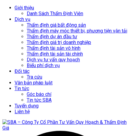
Giới thiệu
Danh Sách Thẩm Định Viên
Dịch vụ
Thẩm định giá bất động sản
Thẩm định máy móc thiết bị, phương tiện vận tải
Thẩm định dự án đầu tư
Thẩm định giá trị doanh nghiệp
Thẩm định tài sản vô hình
Thẩm định tài sản tài chính
Dịch vụ tư vấn quy hoạch
Biểu phí dịch vụ
Đối tác
Tra cứu
Văn bản pháp luật
Tin tức
Góc báo chí
Tin tức SBA
Tuyển dụng
Liên hệ