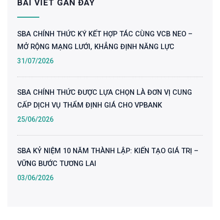
BÀI VIẾT GẦN ĐÂY
SBA CHÍNH THỨC KÝ KẾT HỢP TÁC CÙNG VCB NEO –
MỞ RỘNG MẠNG LƯỚI, KHẲNG ĐỊNH NĂNG LỰC
31/07/2026
SBA CHÍNH THỨC ĐƯỢC LỰA CHỌN LÀ ĐƠN VỊ CUNG
CẤP DỊCH VỤ THẨM ĐỊNH GIÁ CHO VPBANK
25/06/2026
SBA KỶ NIỆM 10 NĂM THÀNH LẬP: KIẾN TẠO GIÁ TRỊ –
VỮNG BƯỚC TƯƠNG LAI
03/06/2026