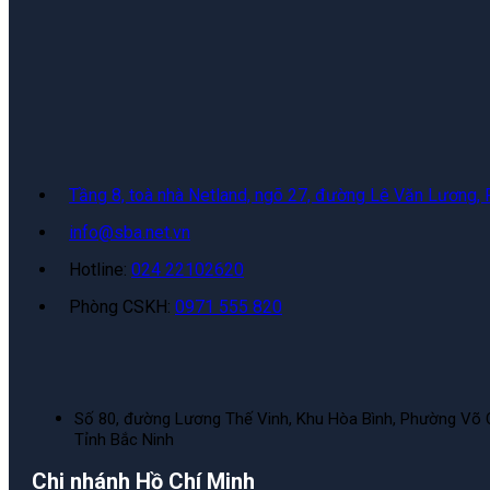
Tầng 8, toà nhà Netland, ngõ 27, đường Lê Văn Lương,
info@sba.net.vn
Hotline:
024 22102620
Phòng CSKH:
0971 555 820
Số 80, đường Lương Thế Vinh, Khu Hòa Bình, Phường Võ 
Tỉnh Bắc Ninh
Chi nhánh Hồ Chí Minh