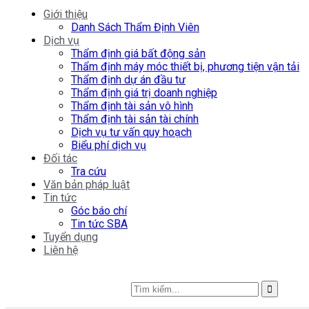
Giới thiệu
Danh Sách Thẩm Định Viên
Dịch vụ
Thẩm định giá bất động sản
Thẩm định máy móc thiết bị, phương tiện vận tải
Thẩm định dự án đầu tư
Thẩm định giá trị doanh nghiệp
Thẩm định tài sản vô hình
Thẩm định tài sản tài chính
Dịch vụ tư vấn quy hoạch
Biểu phí dịch vụ
Đối tác
Tra cứu
Văn bản pháp luật
Tin tức
Góc báo chí
Tin tức SBA
Tuyển dụng
Liên hệ