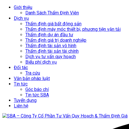
Giới thiệu
Danh Sách Thẩm Định Viên
Dịch vụ
Thẩm định giá bất động sản
Thẩm định máy móc thiết bị, phương tiện vận tải
Thẩm định dự án đầu tư
Thẩm định giá trị doanh nghiệp
Thẩm định tài sản vô hình
Thẩm định tài sản tài chính
Dịch vụ tư vấn quy hoạch
Biểu phí dịch vụ
Đối tác
Tra cứu
Văn bản pháp luật
Tin tức
Góc báo chí
Tin tức SBA
Tuyển dụng
Liên hệ