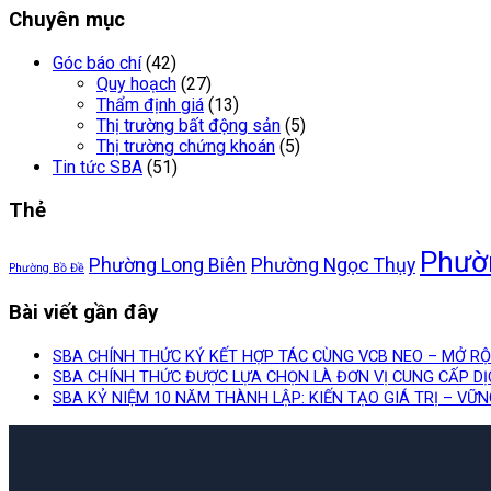
Chuyên mục
Góc báo chí
(42)
Quy hoạch
(27)
Thẩm định giá
(13)
Thị trường bất động sản
(5)
Thị trường chứng khoán
(5)
Tin tức SBA
(51)
Thẻ
Phườ
Phường Long Biên
Phường Ngọc Thụy
Phường Bồ Đề
Bài viết gần đây
SBA CHÍNH THỨC KÝ KẾT HỢP TÁC CÙNG VCB NEO – MỞ R
SBA CHÍNH THỨC ĐƯỢC LỰA CHỌN LÀ ĐƠN VỊ CUNG CẤP D
SBA KỶ NIỆM 10 NĂM THÀNH LẬP: KIẾN TẠO GIÁ TRỊ – VỮ