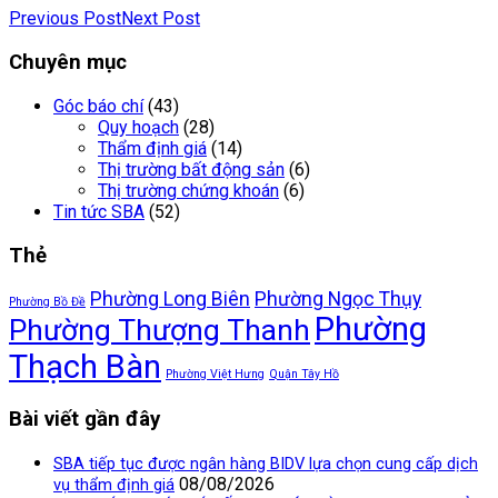
Previous Post
Next Post
Chuyên mục
Góc báo chí
(43)
Quy hoạch
(28)
Thẩm định giá
(14)
Thị trường bất động sản
(6)
Thị trường chứng khoán
(6)
Tin tức SBA
(52)
Thẻ
Phường Long Biên
Phường Ngọc Thụy
Phường Bồ Đề
Phường
Phường Thượng Thanh
Thạch Bàn
Phường Việt Hưng
Quận Tây Hồ
Bài viết gần đây
SBA tiếp tục được ngân hàng BIDV lựa chọn cung cấp dịch
08/08/2026
vụ thẩm định giá