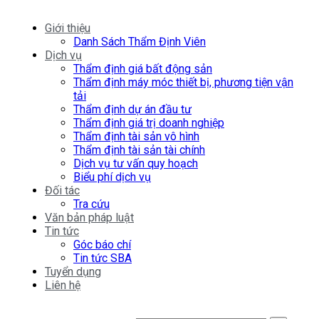
Giới thiệu
Danh Sách Thẩm Định Viên
Dịch vụ
Thẩm định giá bất động sản
Thẩm định máy móc thiết bị, phương tiện vận
tải
Thẩm định dự án đầu tư
Thẩm định giá trị doanh nghiệp
Thẩm định tài sản vô hình
Thẩm định tài sản tài chính
Dịch vụ tư vấn quy hoạch
Biểu phí dịch vụ
Đối tác
Tra cứu
Văn bản pháp luật
Tin tức
Góc báo chí
Tin tức SBA
Tuyển dụng
Liên hệ