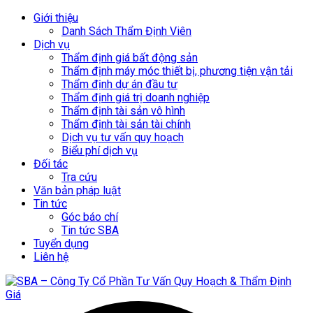
Giới thiệu
Danh Sách Thẩm Định Viên
Dịch vụ
Thẩm định giá bất động sản
Thẩm định máy móc thiết bị, phương tiện vận tải
Thẩm định dự án đầu tư
Thẩm định giá trị doanh nghiệp
Thẩm định tài sản vô hình
Thẩm định tài sản tài chính
Dịch vụ tư vấn quy hoạch
Biểu phí dịch vụ
Đối tác
Tra cứu
Văn bản pháp luật
Tin tức
Góc báo chí
Tin tức SBA
Tuyển dụng
Liên hệ