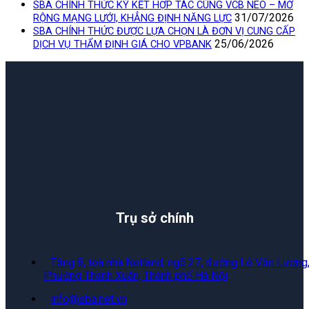
SBA CHÍNH THỨC KÝ KẾT HỢP TÁC CÙNG VCB NEO – MỞ
31/07/2026
RỘNG MẠNG LƯỚI, KHẲNG ĐỊNH NĂNG LỰC
SBA CHÍNH THỨC ĐƯỢC LỰA CHỌN LÀ ĐƠN VỊ CUNG CẤP
25/06/2026
DỊCH VỤ THẨM ĐỊNH GIÁ CHO VPBANK
Trụ sở chính
Tầng 8, toà nhà Netland, ngõ 27, đường Lê Văn Lương
Phường Thanh Xuân, Thành phố Hà Nội
info@sba.net.vn