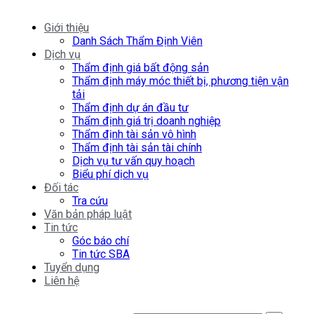
Giới thiệu
Danh Sách Thẩm Định Viên
Dịch vụ
Thẩm định giá bất động sản
Thẩm định máy móc thiết bị, phương tiện vận
tải
Thẩm định dự án đầu tư
Thẩm định giá trị doanh nghiệp
Thẩm định tài sản vô hình
Thẩm định tài sản tài chính
Dịch vụ tư vấn quy hoạch
Biểu phí dịch vụ
Đối tác
Tra cứu
Văn bản pháp luật
Tin tức
Góc báo chí
Tin tức SBA
Tuyển dụng
Liên hệ