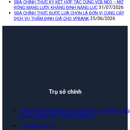
SBA CHÍNH THỨC KÝ KẾT HỢP TÁC CÙNG VCB NEO – MỞ
31/07/2026
RỘNG MẠNG LƯỚI, KHẲNG ĐỊNH NĂNG LỰC
SBA CHÍNH THỨC ĐƯỢC LỰA CHỌN LÀ ĐƠN VỊ CUNG CẤP
25/06/2026
DỊCH VỤ THẨM ĐỊNH GIÁ CHO VPBANK
Trụ sở chính
Tầng 8, toà nhà Netland, ngõ 27, đường Lê Văn Lương
Phường Thanh Xuân, Thành phố Hà Nội
info@sba.net.vn