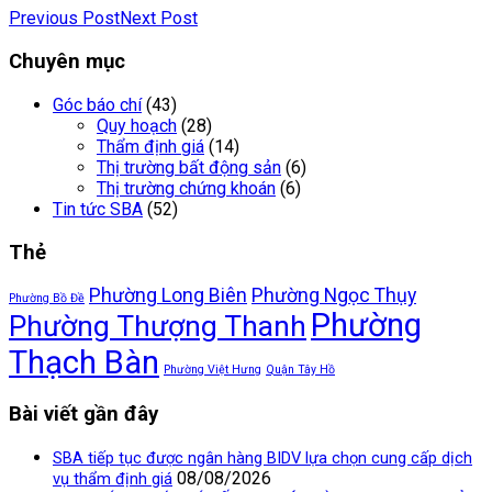
Previous Post
Next Post
Chuyên mục
Góc báo chí
(43)
Quy hoạch
(28)
Thẩm định giá
(14)
Thị trường bất động sản
(6)
Thị trường chứng khoán
(6)
Tin tức SBA
(52)
Thẻ
Phường Long Biên
Phường Ngọc Thụy
Phường Bồ Đề
Phường
Phường Thượng Thanh
Thạch Bàn
Phường Việt Hưng
Quận Tây Hồ
Bài viết gần đây
SBA tiếp tục được ngân hàng BIDV lựa chọn cung cấp dịch
08/08/2026
vụ thẩm định giá