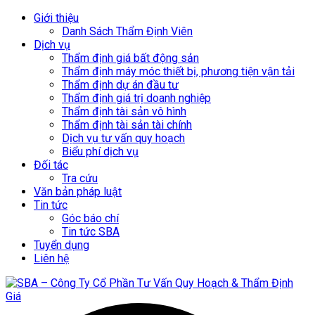
Giới thiệu
Danh Sách Thẩm Định Viên
Dịch vụ
Thẩm định giá bất động sản
Thẩm định máy móc thiết bị, phương tiện vận tải
Thẩm định dự án đầu tư
Thẩm định giá trị doanh nghiệp
Thẩm định tài sản vô hình
Thẩm định tài sản tài chính
Dịch vụ tư vấn quy hoạch
Biểu phí dịch vụ
Đối tác
Tra cứu
Văn bản pháp luật
Tin tức
Góc báo chí
Tin tức SBA
Tuyển dụng
Liên hệ