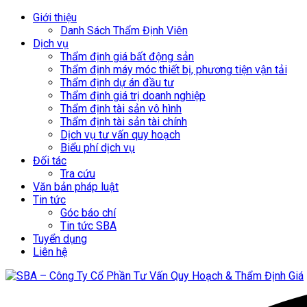
Giới thiệu
Danh Sách Thẩm Định Viên
Dịch vụ
Thẩm định giá bất động sản
Thẩm định máy móc thiết bị, phương tiện vận tải
Thẩm định dự án đầu tư
Thẩm định giá trị doanh nghiệp
Thẩm định tài sản vô hình
Thẩm định tài sản tài chính
Dịch vụ tư vấn quy hoạch
Biểu phí dịch vụ
Đối tác
Tra cứu
Văn bản pháp luật
Tin tức
Góc báo chí
Tin tức SBA
Tuyển dụng
Liên hệ