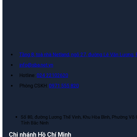
Tầng 8, toà nhà Netland, ngõ 27, đường Lê Văn Lương,
info@sba.net.vn
Hotline:
024 22102620
Phòng CSKH:
0971 555 820
Số 80, đường Lương Thế Vinh, Khu Hòa Bình, Phường Võ 
Tỉnh Bắc Ninh
Chi nhánh Hồ Chí Minh