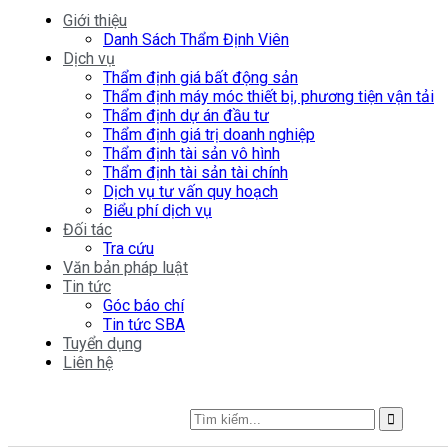
Giới thiệu
Danh Sách Thẩm Định Viên
Dịch vụ
Thẩm định giá bất động sản
Thẩm định máy móc thiết bị, phương tiện vận tải
Thẩm định dự án đầu tư
Thẩm định giá trị doanh nghiệp
Thẩm định tài sản vô hình
Thẩm định tài sản tài chính
Dịch vụ tư vấn quy hoạch
Biểu phí dịch vụ
Đối tác
Tra cứu
Văn bản pháp luật
Tin tức
Góc báo chí
Tin tức SBA
Tuyển dụng
Liên hệ