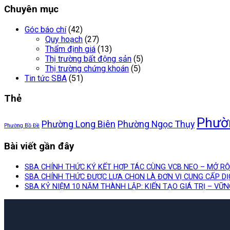
Chuyên mục
Góc báo chí
(42)
Quy hoạch
(27)
Thẩm định giá
(13)
Thị trường bất động sản
(5)
Thị trường chứng khoán
(5)
Tin tức SBA
(51)
Thẻ
Phườ
Phường Long Biên
Phường Ngọc Thụy
Phường Bồ Đề
Bài viết gần đây
SBA CHÍNH THỨC KÝ KẾT HỢP TÁC CÙNG VCB NEO – MỞ R
SBA CHÍNH THỨC ĐƯỢC LỰA CHỌN LÀ ĐƠN VỊ CUNG CẤP D
SBA KỶ NIỆM 10 NĂM THÀNH LẬP: KIẾN TẠO GIÁ TRỊ – VỮ