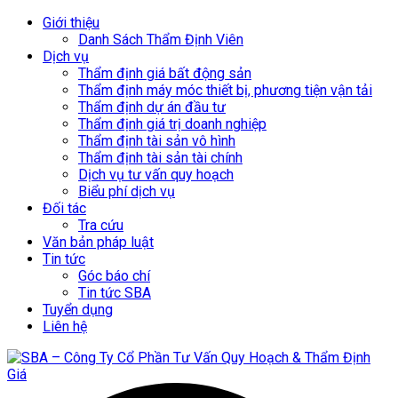
Giới thiệu
Danh Sách Thẩm Định Viên
Dịch vụ
Thẩm định giá bất động sản
Thẩm định máy móc thiết bị, phương tiện vận tải
Thẩm định dự án đầu tư
Thẩm định giá trị doanh nghiệp
Thẩm định tài sản vô hình
Thẩm định tài sản tài chính
Dịch vụ tư vấn quy hoạch
Biểu phí dịch vụ
Đối tác
Tra cứu
Văn bản pháp luật
Tin tức
Góc báo chí
Tin tức SBA
Tuyển dụng
Liên hệ