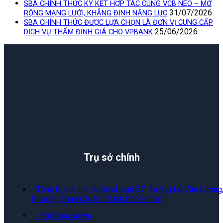
SBA CHÍNH THỨC KÝ KẾT HỢP TÁC CÙNG VCB NEO – MỞ
31/07/2026
RỘNG MẠNG LƯỚI, KHẲNG ĐỊNH NĂNG LỰC
SBA CHÍNH THỨC ĐƯỢC LỰA CHỌN LÀ ĐƠN VỊ CUNG CẤP
25/06/2026
DỊCH VỤ THẨM ĐỊNH GIÁ CHO VPBANK
Trụ sở chính
Tầng 8, toà nhà Netland, ngõ 27, đường Lê Văn Lương
Phường Thanh Xuân, Thành phố Hà Nội
info@sba.net.vn