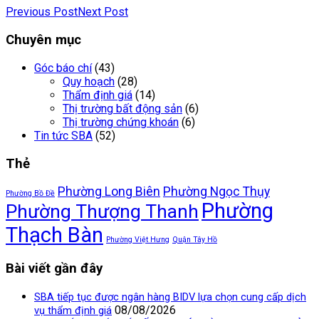
Previous Post
Next Post
Chuyên mục
Góc báo chí
(43)
Quy hoạch
(28)
Thẩm định giá
(14)
Thị trường bất động sản
(6)
Thị trường chứng khoán
(6)
Tin tức SBA
(52)
Thẻ
Phường Long Biên
Phường Ngọc Thụy
Phường Bồ Đề
Phường
Phường Thượng Thanh
Thạch Bàn
Phường Việt Hưng
Quận Tây Hồ
Bài viết gần đây
SBA tiếp tục được ngân hàng BIDV lựa chọn cung cấp dịch
08/08/2026
vụ thẩm định giá