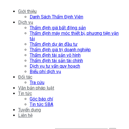
Giới thiệu
Danh Sách Thẩm Định Viên
Dịch vụ
Thẩm định giá bất động sản
Thẩm định máy móc thiết bị, phương tiện vận
tải
Thẩm định dự án đầu tư
Thẩm định giá trị doanh nghiệp
Thẩm định tài sản vô hình
Thẩm định tài sản tài chính
Dịch vụ tư vấn quy hoạch
Biểu phí dịch vụ
Đối tác
Tra cứu
Văn bản pháp luật
Tin tức
Góc báo chí
Tin tức SBA
Tuyển dụng
Liên hệ