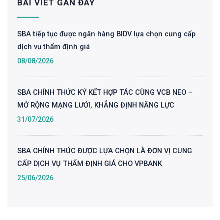
BÀI VIẾT GẦN ĐÂY
SBA tiếp tục được ngân hàng BIDV lựa chọn cung cấp
dịch vụ thẩm định giá
08/08/2026
SBA CHÍNH THỨC KÝ KẾT HỢP TÁC CÙNG VCB NEO –
MỞ RỘNG MẠNG LƯỚI, KHẲNG ĐỊNH NĂNG LỰC
31/07/2026
SBA CHÍNH THỨC ĐƯỢC LỰA CHỌN LÀ ĐƠN VỊ CUNG
CẤP DỊCH VỤ THẨM ĐỊNH GIÁ CHO VPBANK
25/06/2026