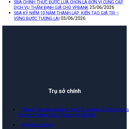
SBA CHÍNH THỨC ĐƯỢC LỰA CHỌN LÀ ĐƠN VỊ CUNG CẤP
25/06/2026
DỊCH VỤ THẨM ĐỊNH GIÁ CHO VPBANK
SBA KỶ NIỆM 10 NĂM THÀNH LẬP: KIẾN TẠO GIÁ TRỊ –
03/06/2026
VỮNG BƯỚC TƯƠNG LAI
Trụ sở chính
Tầng 8, toà nhà Netland, ngõ 27, đường Lê Văn Lương
Phường Thanh Xuân, Thành phố Hà Nội
info@sba.net.vn