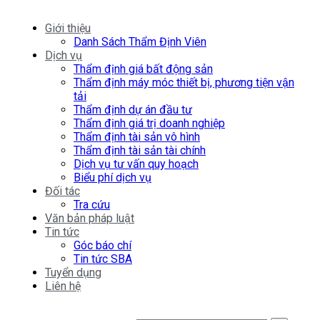
Giới thiệu
Danh Sách Thẩm Định Viên
Dịch vụ
Thẩm định giá bất động sản
Thẩm định máy móc thiết bị, phương tiện vận
tải
Thẩm định dự án đầu tư
Thẩm định giá trị doanh nghiệp
Thẩm định tài sản vô hình
Thẩm định tài sản tài chính
Dịch vụ tư vấn quy hoạch
Biểu phí dịch vụ
Đối tác
Tra cứu
Văn bản pháp luật
Tin tức
Góc báo chí
Tin tức SBA
Tuyển dụng
Liên hệ