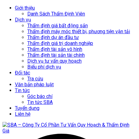
Giới thiệu
Danh Sách Thẩm Định Viên
Dịch vụ
Thẩm định giá bất động sản
Thẩm định máy móc thiết bị, phương tiện vận tải
Thẩm định dự án đầu tư
Thẩm định giá trị doanh nghiệp
Thẩm định tài sản vô hình
Thẩm định tài sản tài chính
Dịch vụ tư vấn quy hoạch
Biểu phí dịch vụ
Đối tác
Tra cứu
Văn bản pháp luật
Tin tức
Góc báo chí
Tin tức SBA
Tuyển dụng
Liên hệ