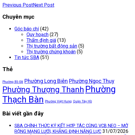
Previous Post
Next Post
Chuyên mục
Góc báo chí
(42)
Quy hoạch
(27)
Thẩm định giá
(13)
Thị trường bất động sản
(5)
Thị trường chứng khoán
(5)
Tin tức SBA
(51)
Thẻ
Phường Long Biên
Phường Ngọc Thụy
Phường Bồ Đề
Phường
Phường Thượng Thanh
Thạch Bàn
Phường Việt Hưng
Quận Tây Hồ
Bài viết gần đây
SBA CHÍNH THỨC KÝ KẾT HỢP TÁC CÙNG VCB NEO – MỞ
31/07/2026
RỘNG MẠNG LƯỚI, KHẲNG ĐỊNH NĂNG LỰC