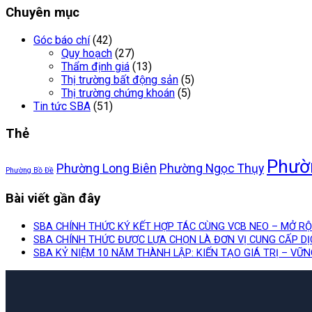
Chuyên mục
Góc báo chí
(42)
Quy hoạch
(27)
Thẩm định giá
(13)
Thị trường bất động sản
(5)
Thị trường chứng khoán
(5)
Tin tức SBA
(51)
Thẻ
Phườ
Phường Long Biên
Phường Ngọc Thụy
Phường Bồ Đề
Bài viết gần đây
SBA CHÍNH THỨC KÝ KẾT HỢP TÁC CÙNG VCB NEO – MỞ R
SBA CHÍNH THỨC ĐƯỢC LỰA CHỌN LÀ ĐƠN VỊ CUNG CẤP D
SBA KỶ NIỆM 10 NĂM THÀNH LẬP: KIẾN TẠO GIÁ TRỊ – VỮ