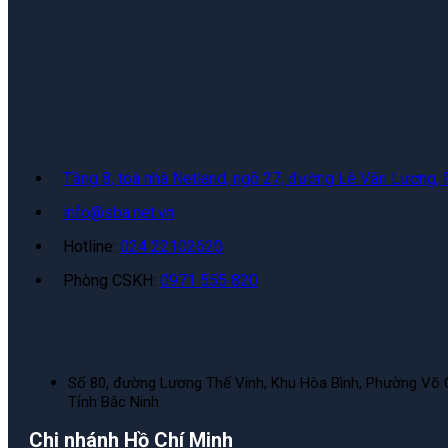
Tầng 8, toà nhà Netland, ngõ 27, đường Lê Văn Lương,
info@sba.net.vn
Hotline:
024 22102620
Phòng CSKH:
0971 555 820
Số 80, đường Lương Thế Vinh, Khu Hòa Bình, Phường Võ 
Tỉnh Bắc Ninh
Chi nhánh Hồ Chí Minh