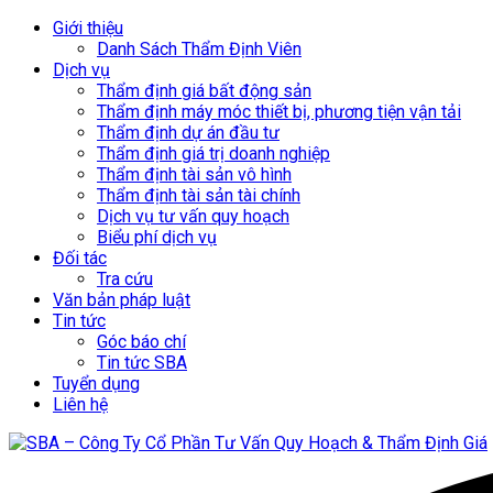
Giới thiệu
Danh Sách Thẩm Định Viên
Dịch vụ
Thẩm định giá bất động sản
Thẩm định máy móc thiết bị, phương tiện vận tải
Thẩm định dự án đầu tư
Thẩm định giá trị doanh nghiệp
Thẩm định tài sản vô hình
Thẩm định tài sản tài chính
Dịch vụ tư vấn quy hoạch
Biểu phí dịch vụ
Đối tác
Tra cứu
Văn bản pháp luật
Tin tức
Góc báo chí
Tin tức SBA
Tuyển dụng
Liên hệ