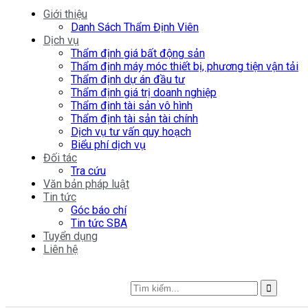
Giới thiệu
Danh Sách Thẩm Định Viên
Dịch vụ
Thẩm định giá bất động sản
Thẩm định máy móc thiết bị, phương tiện vận tải
Thẩm định dự án đầu tư
Thẩm định giá trị doanh nghiệp
Thẩm định tài sản vô hình
Thẩm định tài sản tài chính
Dịch vụ tư vấn quy hoạch
Biểu phí dịch vụ
Đối tác
Tra cứu
Văn bản pháp luật
Tin tức
Góc báo chí
Tin tức SBA
Tuyển dụng
Liên hệ