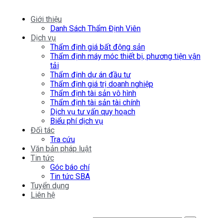
Giới thiệu
Danh Sách Thẩm Định Viên
Dịch vụ
Thẩm định giá bất động sản
Thẩm định máy móc thiết bị, phương tiện vận
tải
Thẩm định dự án đầu tư
Thẩm định giá trị doanh nghiệp
Thẩm định tài sản vô hình
Thẩm định tài sản tài chính
Dịch vụ tư vấn quy hoạch
Biểu phí dịch vụ
Đối tác
Tra cứu
Văn bản pháp luật
Tin tức
Góc báo chí
Tin tức SBA
Tuyển dụng
Liên hệ