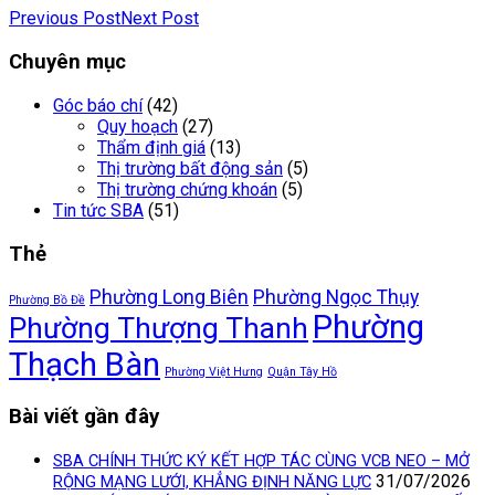
Previous Post
Next Post
Chuyên mục
Góc báo chí
(42)
Quy hoạch
(27)
Thẩm định giá
(13)
Thị trường bất động sản
(5)
Thị trường chứng khoán
(5)
Tin tức SBA
(51)
Thẻ
Phường Long Biên
Phường Ngọc Thụy
Phường Bồ Đề
Phường
Phường Thượng Thanh
Thạch Bàn
Phường Việt Hưng
Quận Tây Hồ
Bài viết gần đây
SBA CHÍNH THỨC KÝ KẾT HỢP TÁC CÙNG VCB NEO – MỞ
31/07/2026
RỘNG MẠNG LƯỚI, KHẲNG ĐỊNH NĂNG LỰC