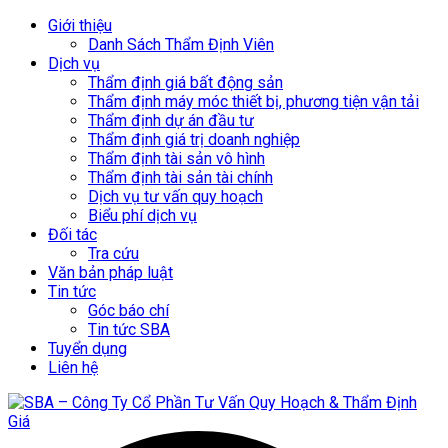
Giới thiệu
Danh Sách Thẩm Định Viên
Dịch vụ
Thẩm định giá bất động sản
Thẩm định máy móc thiết bị, phương tiện vận tải
Thẩm định dự án đầu tư
Thẩm định giá trị doanh nghiệp
Thẩm định tài sản vô hình
Thẩm định tài sản tài chính
Dịch vụ tư vấn quy hoạch
Biểu phí dịch vụ
Đối tác
Tra cứu
Văn bản pháp luật
Tin tức
Góc báo chí
Tin tức SBA
Tuyển dụng
Liên hệ