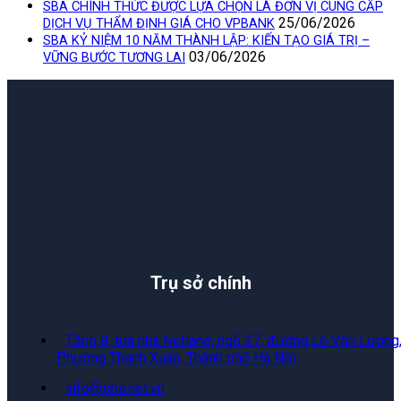
SBA CHÍNH THỨC ĐƯỢC LỰA CHỌN LÀ ĐƠN VỊ CUNG CẤP
25/06/2026
DỊCH VỤ THẨM ĐỊNH GIÁ CHO VPBANK
SBA KỶ NIỆM 10 NĂM THÀNH LẬP: KIẾN TẠO GIÁ TRỊ –
03/06/2026
VỮNG BƯỚC TƯƠNG LAI
Trụ sở chính
Tầng 8, toà nhà Netland, ngõ 27, đường Lê Văn Lương
Phường Thanh Xuân, Thành phố Hà Nội
info@sba.net.vn