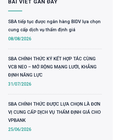
BÀI VIẾT GẦN ĐÂY
SBA tiếp tục được ngân hàng BIDV lựa chọn
cung cấp dịch vụ thẩm định giá
08/08/2026
SBA CHÍNH THỨC KÝ KẾT HỢP TÁC CÙNG
VCB NEO – MỞ RỘNG MẠNG LƯỚI, KHẲNG
ĐỊNH NĂNG LỰC
31/07/2026
SBA CHÍNH THỨC ĐƯỢC LỰA CHỌN LÀ ĐƠN
VỊ CUNG CẤP DỊCH VỤ THẨM ĐỊNH GIÁ CHO
VPBANK
25/06/2026