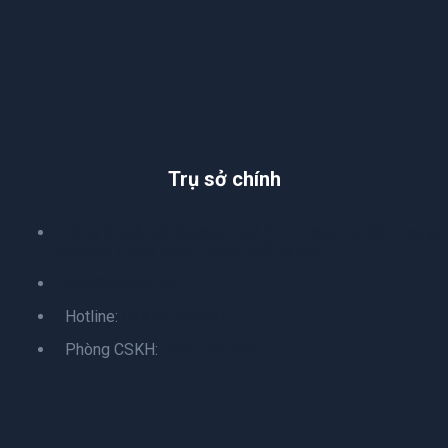
Trụ sở chính
Tầng 8, toà nhà Netland, ngõ 27, đường Lê Văn Lương,
Phường Thanh Xuân, Thành phố Hà Nội
info@sba.net.vn
Hotline:
024 22102620
Phòng CSKH:
0971 555 820