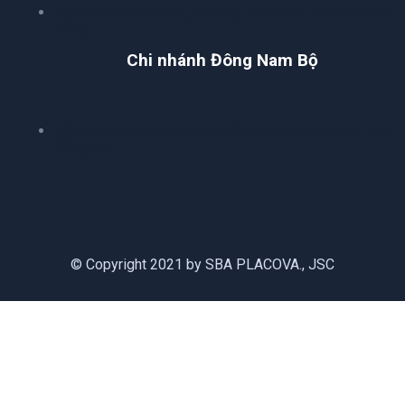
Tầng 3, 259 Hải Phòng, Phường Tân Chính, Thành phố Đà
Nẵng
Chi nhánh Đông Nam Bộ
Số 119/8 Hà Huy Giáp, khu phố 2, Phường Trấn Biên, Tỉnh
Đồng Nai
© Copyright 2021 by SBA PLACOVA., JSC