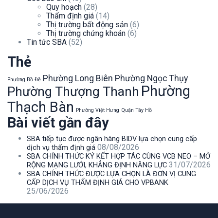
Quy hoạch
(28)
Thẩm định giá
(14)
Thị trường bất động sản
(6)
Thị trường chứng khoán
(6)
Tin tức SBA
(52)
Thẻ
Phường Long Biên
Phường Ngọc Thụy
Phường Bồ Đề
Phường
Phường Thượng Thanh
Thạch Bàn
Phường Việt Hưng
Quận Tây Hồ
Bài viết gần đây
SBA tiếp tục được ngân hàng BIDV lựa chọn cung cấp
08/08/2026
dịch vụ thẩm định giá
SBA CHÍNH THỨC KÝ KẾT HỢP TÁC CÙNG VCB NEO – MỞ
31/07/2026
RỘNG MẠNG LƯỚI, KHẲNG ĐỊNH NĂNG LỰC
SBA CHÍNH THỨC ĐƯỢC LỰA CHỌN LÀ ĐƠN VỊ CUNG
CẤP DỊCH VỤ THẨM ĐỊNH GIÁ CHO VPBANK
25/06/2026