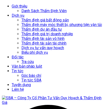
Giới thiệu
Danh Sách Thẩm Định Viên
Dịch vụ
Thẩm định giá bất động sản
Thẩm định máy móc thiết bị, phương tiện vận tải
Thẩm định dự án đầu tư
Thẩm định giá trị doanh nghiệp
Thẩm định tài sản vô hình
Thẩm định tài sản tài chính
Dịch vụ tư vấn quy hoạch
Biểu phí dịch vụ
Đối tác
Tra cứu
Văn bản pháp luật
Tin tức
Góc báo chí
Tin tức SBA
Tuyển dụng
Liên hệ