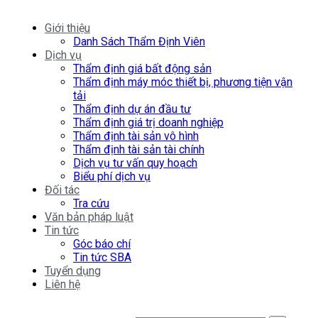
Giới thiệu
Danh Sách Thẩm Định Viên
Dịch vụ
Thẩm định giá bất động sản
Thẩm định máy móc thiết bị, phương tiện vận
tải
Thẩm định dự án đầu tư
Thẩm định giá trị doanh nghiệp
Thẩm định tài sản vô hình
Thẩm định tài sản tài chính
Dịch vụ tư vấn quy hoạch
Biểu phí dịch vụ
Đối tác
Tra cứu
Văn bản pháp luật
Tin tức
Góc báo chí
Tin tức SBA
Tuyển dụng
Liên hệ