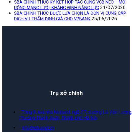
SBA CHÍNH THỨC KÝ KẾT HỢP TÁC CÙNG VCB NEO – MỞ
31/07/2026
RỘNG MẠNG LƯỚI, KHẲNG ĐỊNH NĂNG LỰC
SBA CHÍNH THỨC ĐƯỢC LỰA CHỌN LÀ ĐƠN VỊ CUNG CẤP
25/06/2026
DỊCH VỤ THẨM ĐỊNH GIÁ CHO VPBANK
Trụ sở chính
Tầng 8, toà nhà Netland, ngõ 27, đường Lê Văn Lương
Phường Thanh Xuân, Thành phố Hà Nội
info@sba.net.vn