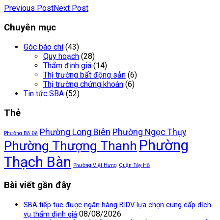
Previous Post
Next Post
Chuyên mục
Góc báo chí
(43)
Quy hoạch
(28)
Thẩm định giá
(14)
Thị trường bất động sản
(6)
Thị trường chứng khoán
(6)
Tin tức SBA
(52)
Thẻ
Phường Long Biên
Phường Ngọc Thụy
Phường Bồ Đề
Phường
Phường Thượng Thanh
Thạch Bàn
Phường Việt Hưng
Quận Tây Hồ
Bài viết gần đây
SBA tiếp tục được ngân hàng BIDV lựa chọn cung cấp dịch
08/08/2026
vụ thẩm định giá