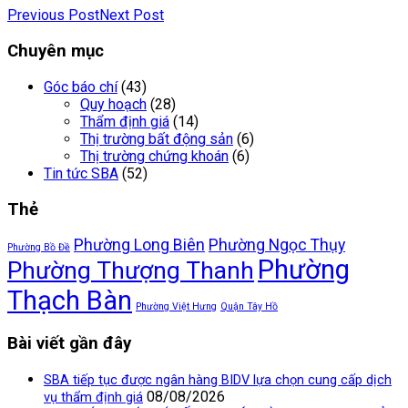
Previous Post
Next Post
Chuyên mục
Góc báo chí
(43)
Quy hoạch
(28)
Thẩm định giá
(14)
Thị trường bất động sản
(6)
Thị trường chứng khoán
(6)
Tin tức SBA
(52)
Thẻ
Phường Long Biên
Phường Ngọc Thụy
Phường Bồ Đề
Phường
Phường Thượng Thanh
Thạch Bàn
Phường Việt Hưng
Quận Tây Hồ
Bài viết gần đây
SBA tiếp tục được ngân hàng BIDV lựa chọn cung cấp dịch
08/08/2026
vụ thẩm định giá