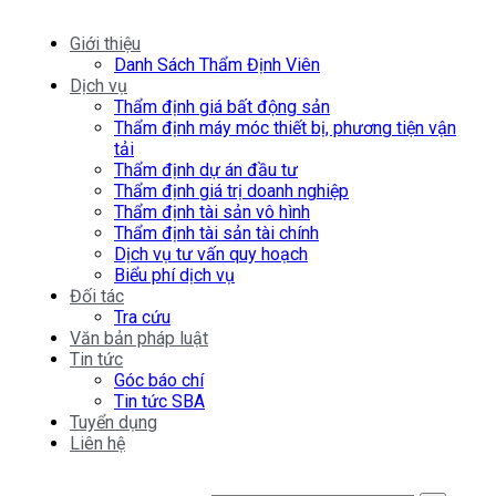
Giới thiệu
Danh Sách Thẩm Định Viên
Dịch vụ
Thẩm định giá bất động sản
Thẩm định máy móc thiết bị, phương tiện vận
tải
Thẩm định dự án đầu tư
Thẩm định giá trị doanh nghiệp
Thẩm định tài sản vô hình
Thẩm định tài sản tài chính
Dịch vụ tư vấn quy hoạch
Biểu phí dịch vụ
Đối tác
Tra cứu
Văn bản pháp luật
Tin tức
Góc báo chí
Tin tức SBA
Tuyển dụng
Liên hệ