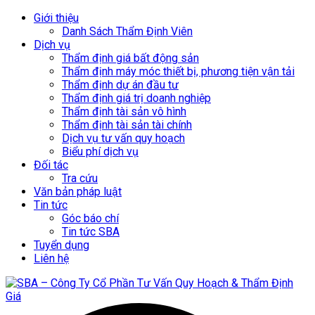
Giới thiệu
Danh Sách Thẩm Định Viên
Dịch vụ
Thẩm định giá bất động sản
Thẩm định máy móc thiết bị, phương tiện vận tải
Thẩm định dự án đầu tư
Thẩm định giá trị doanh nghiệp
Thẩm định tài sản vô hình
Thẩm định tài sản tài chính
Dịch vụ tư vấn quy hoạch
Biểu phí dịch vụ
Đối tác
Tra cứu
Văn bản pháp luật
Tin tức
Góc báo chí
Tin tức SBA
Tuyển dụng
Liên hệ