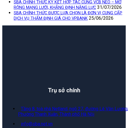
SBA CHÍNH THỨC KÝ KẾT HỢP TÁC CÙNG VCB NEO – MỞ
31/07/2026
RỘNG MẠNG LƯỚI, KHẲNG ĐỊNH NĂNG LỰC
SBA CHÍNH THỨC ĐƯỢC LỰA CHỌN LÀ ĐƠN VỊ CUNG CẤP
25/06/2026
DỊCH VỤ THẨM ĐỊNH GIÁ CHO VPBANK
Trụ sở chính
Tầng 8, toà nhà Netland, ngõ 27, đường Lê Văn Lương
Phường Thanh Xuân, Thành phố Hà Nội
info@sba.net.vn