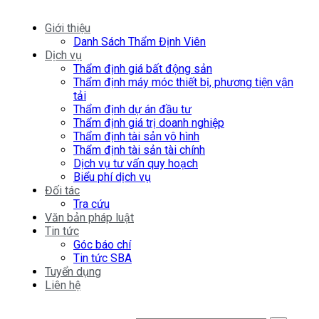
Giới thiệu
Danh Sách Thẩm Định Viên
Dịch vụ
Thẩm định giá bất động sản
Thẩm định máy móc thiết bị, phương tiện vận
tải
Thẩm định dự án đầu tư
Thẩm định giá trị doanh nghiệp
Thẩm định tài sản vô hình
Thẩm định tài sản tài chính
Dịch vụ tư vấn quy hoạch
Biểu phí dịch vụ
Đối tác
Tra cứu
Văn bản pháp luật
Tin tức
Góc báo chí
Tin tức SBA
Tuyển dụng
Liên hệ