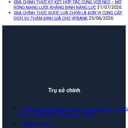
SBA CHÍNH THỨC KÝ KẾT HỢP TÁC CÙNG VCB NEO – MỞ
31/07/2026
RỘNG MẠNG LƯỚI, KHẲNG ĐỊNH NĂNG LỰC
SBA CHÍNH THỨC ĐƯỢC LỰA CHỌN LÀ ĐƠN VỊ CUNG CẤP
25/06/2026
DỊCH VỤ THẨM ĐỊNH GIÁ CHO VPBANK
Trụ sở chính
Tầng 8, toà nhà Netland, ngõ 27, đường Lê Văn Lương
Phường Thanh Xuân, Thành phố Hà Nội
info@sba.net.vn