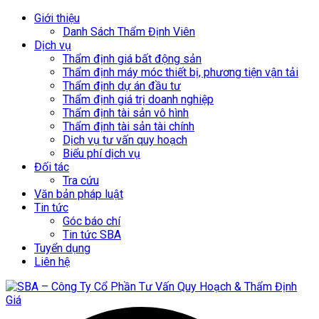
Giới thiệu
Danh Sách Thẩm Định Viên
Dịch vụ
Thẩm định giá bất động sản
Thẩm định máy móc thiết bị, phương tiện vận tải
Thẩm định dự án đầu tư
Thẩm định giá trị doanh nghiệp
Thẩm định tài sản vô hình
Thẩm định tài sản tài chính
Dịch vụ tư vấn quy hoạch
Biểu phí dịch vụ
Đối tác
Tra cứu
Văn bản pháp luật
Tin tức
Góc báo chí
Tin tức SBA
Tuyển dụng
Liên hệ