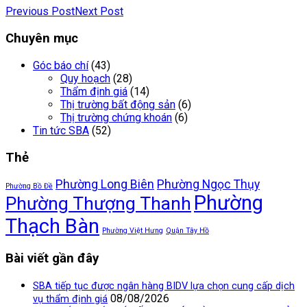
Previous Post
Next Post
Chuyên mục
Góc báo chí
(43)
Quy hoạch
(28)
Thẩm định giá
(14)
Thị trường bất động sản
(6)
Thị trường chứng khoán
(6)
Tin tức SBA
(52)
Thẻ
Phường Long Biên
Phường Ngọc Thụy
Phường Bồ Đề
Phường
Phường Thượng Thanh
Thạch Bàn
Phường Việt Hưng
Quận Tây Hồ
Bài viết gần đây
SBA tiếp tục được ngân hàng BIDV lựa chọn cung cấp dịch
08/08/2026
vụ thẩm định giá