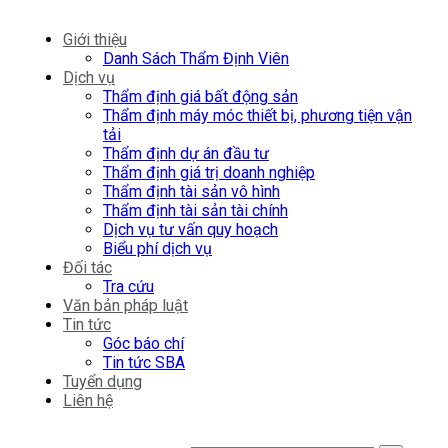
Giới thiệu
Danh Sách Thẩm Định Viên
Dịch vụ
Thẩm định giá bất động sản
Thẩm định máy móc thiết bị, phương tiện vận
tải
Thẩm định dự án đầu tư
Thẩm định giá trị doanh nghiệp
Thẩm định tài sản vô hình
Thẩm định tài sản tài chính
Dịch vụ tư vấn quy hoạch
Biểu phí dịch vụ
Đối tác
Tra cứu
Văn bản pháp luật
Tin tức
Góc báo chí
Tin tức SBA
Tuyển dụng
Liên hệ