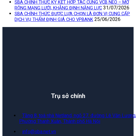
SBA CHÍNH THỨC KÝ KẾT HỢP TÁC CÙNG VCB NEO – MỞ
31/07/2026
RỘNG MẠNG LƯỚI, KHẲNG ĐỊNH NĂNG LỰC
SBA CHÍNH THỨC ĐƯỢC LỰA CHỌN LÀ ĐƠN VỊ CUNG CẤP
25/06/2026
DỊCH VỤ THẨM ĐỊNH GIÁ CHO VPBANK
Trụ sở chính
Tầng 8, toà nhà Netland, ngõ 27, đường Lê Văn Lương
Phường Thanh Xuân, Thành phố Hà Nội
info@sba.net.vn