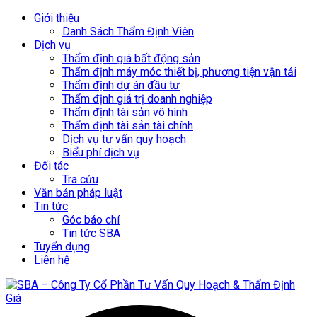
Giới thiệu
Danh Sách Thẩm Định Viên
Dịch vụ
Thẩm định giá bất động sản
Thẩm định máy móc thiết bị, phương tiện vận tải
Thẩm định dự án đầu tư
Thẩm định giá trị doanh nghiệp
Thẩm định tài sản vô hình
Thẩm định tài sản tài chính
Dịch vụ tư vấn quy hoạch
Biểu phí dịch vụ
Đối tác
Tra cứu
Văn bản pháp luật
Tin tức
Góc báo chí
Tin tức SBA
Tuyển dụng
Liên hệ