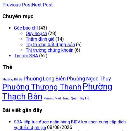
Previous Post
Next Post
Chuyên mục
Góc báo chí
(43)
Quy hoạch
(28)
Thẩm định giá
(14)
Thị trường bất động sản
(6)
Thị trường chứng khoán
(6)
Tin tức SBA
(52)
Thẻ
Phường Long Biên
Phường Ngọc Thụy
Phường Bồ Đề
Phường
Phường Thượng Thanh
Thạch Bàn
Phường Việt Hưng
Quận Tây Hồ
Bài viết gần đây
SBA tiếp tục được ngân hàng BIDV lựa chọn cung cấp dịch
08/08/2026
vụ thẩm định giá